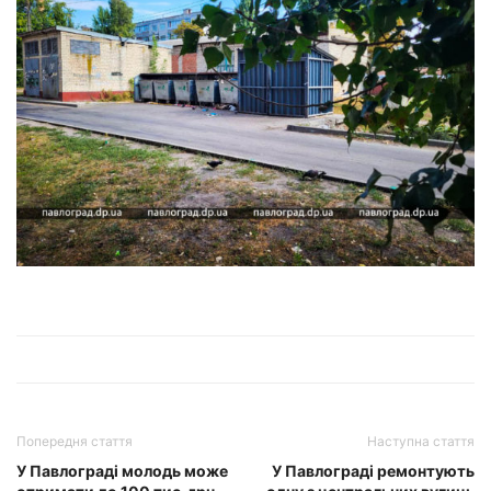
Попередня стаття
Наступна стаття
У Павлограді молодь може
У Павлограді ремонтують