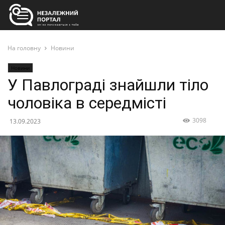
На головну
Новини
Новини
У Павлограді знайшли тіло
чоловіка в середмісті
3098
13.09.2023