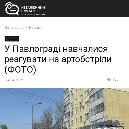
На головну
Новини
Новини
У Павлограді навчалися
реагувати на артобстріли
(ФОТО)
165
24.04.2015