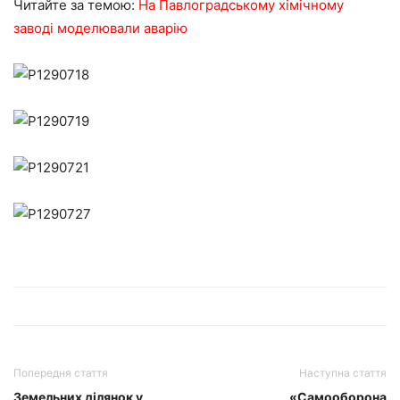
Читайте за темою:
На Павлоградському хімічному
заводі моделювали аварію
Попередня стаття
Наступна стаття
Земельних ділянок у
«Самооборона