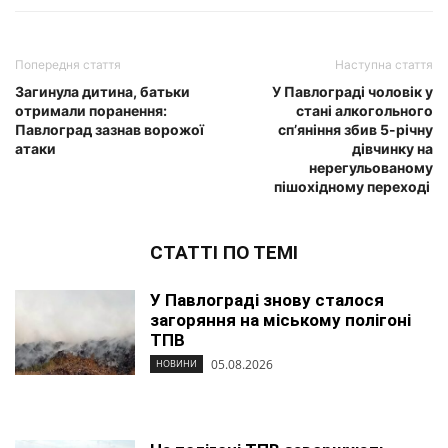
Попередня стаття
Наступна стаття
Загинула дитина, батьки
У Павлограді чоловік у
отримали поранення:
стані алкогольного
Павлоград зазнав ворожої
сп’яніння збив 5-річну
атаки
дівчинку на
нерегульованому
пішохідному переході
СТАТТІ ПО ТЕМІ
У Павлограді знову сталося
загоряння на міському полігоні
ТПВ
05.08.2026
НОВИНИ