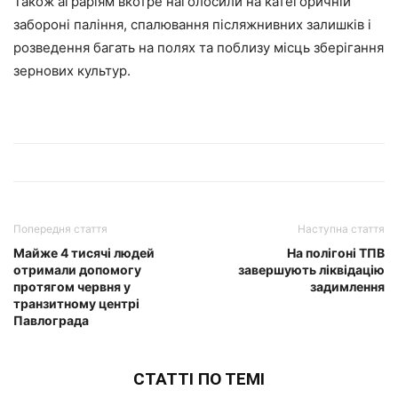
Також аграріям вкотре наголосили на категоричній
забороні паління, спалювання післяжнивних залишків і
розведення багать на полях та поблизу місць зберігання
зернових культур.
Попередня стаття
Наступна стаття
Майже 4 тисячі людей
На полігоні ТПВ
отримали допомогу
завершують ліквідацію
протягом червня у
задимлення
транзитному центрі
Павлограда
СТАТТІ ПО ТЕМІ