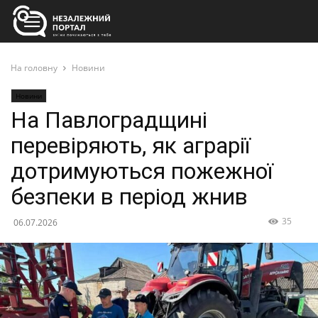
На головну
Новини
Новини
На Павлоградщині
перевіряють, як аграрії
дотримуються пожежної
безпеки в період жнив
35
06.07.2026