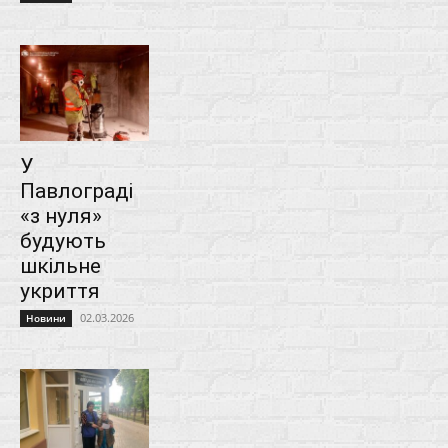
У
Павлограді
«з нуля»
будують
шкільне
укриття
02.03.2026
Новини