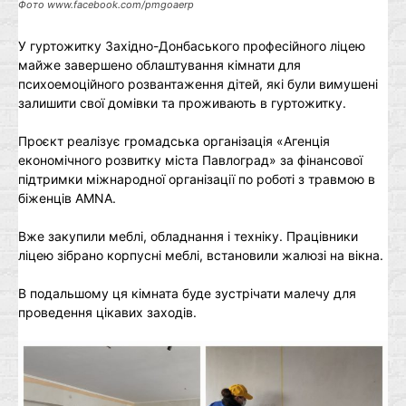
Фото www.facebook.com/pmgoaerp
У гуртожитку Західно-Донбаського професійного ліцею
майже завершено облаштування кімнати для
психоемоційного розвантаження дітей, які були вимушені
залишити свої домівки та проживають в гуртожитку.
Проєкт реалізує громадська організація «Агенція
економічного розвитку міста Павлоград» за фінансової
підтримки міжнародної організації по роботі з травмою в
біженців AMNA.
Вже закупили меблі, обладнання і техніку. Працівники
ліцею зібрано корпусні меблі, встановили жалюзі на вікна.
В подальшому ця кімната буде зустрічати малечу для
проведення цікавих заходів.