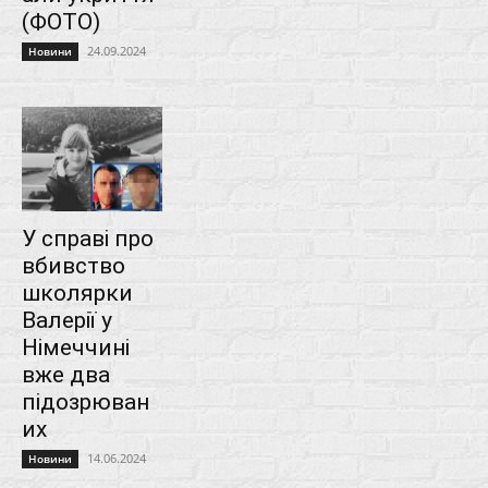
(ФОТО)
24.09.2024
Новини
У справі про
вбивство
школярки
Валерії у
Німеччині
вже два
підозрюван
их
14.06.2024
Новини