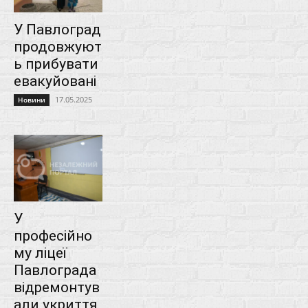
У Павлоград
продовжуют
ь прибувати
евакуйовані
17.05.2025
Новини
У
професійно
му ліцеї
Павлограда
відремонтув
али укриття