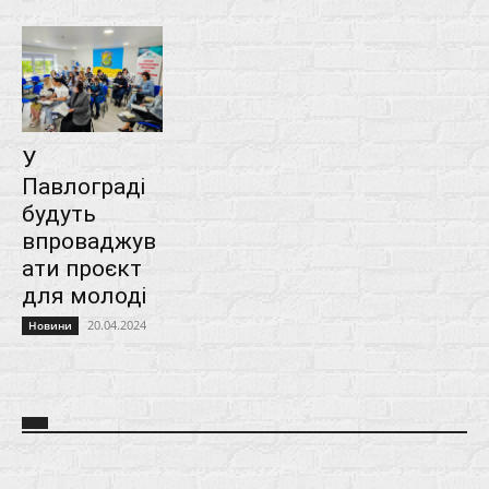
У
Павлограді
будуть
впроваджув
ати проєкт
для молоді
20.04.2024
Новини