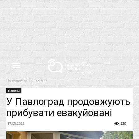
На головну
Новини
Новини
У Павлоград продовжують
прибувати евакуйовані
17.05.2025
930