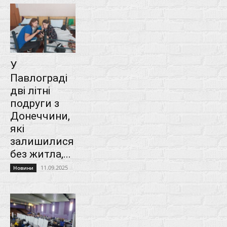
У
Павлограді
дві літні
подруги з
Донеччини,
які
залишилися
без житла,...
11.09.2025
Новини