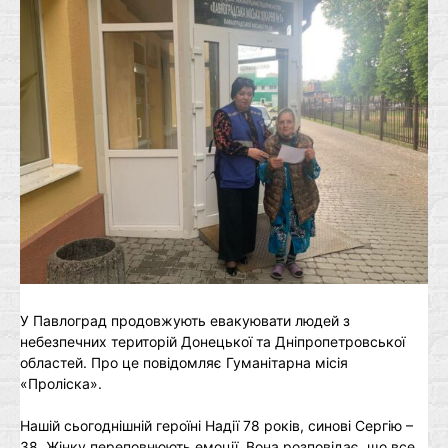
У Павлоград продовжують евакуювати людей з
небезпечних територій Донецької та Дніпропетровської
областей. Про це повідомляє Гуманітарна місія
«Проліска».
Нашій сьогоднішній героїні Надії 78 років, синові Сергію –
38. Жінку переповнюють емоції. Вона розповідає, що все