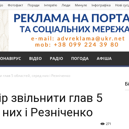
іо
Фотофакт
Поради
Інтерв’ю
Люди
Минуле
Інфографіка
Нові сус
ОНАВІРУС
ВІДЕО
РАДІО
ПОГОДА
АФІША
 глав 5 областей, серед них і Резніченко
Б
р звільнити глав 5
 них і Резніченко
271