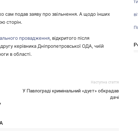
ти
ко сам подав заяву про звільнення. А щодо інших
ві
ою сторін.
П
нального провадження
, відкритого після
Р
одругу керівника Дніпропетровської ОДА, чиїй
оги в області.
Наступна стаття
У Павлограді кримінальний «дует» обкрадав
дачі
у
А