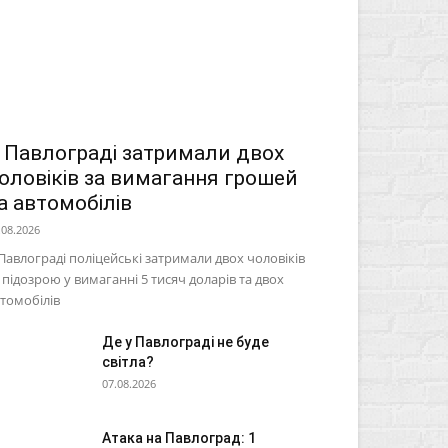
 Павлограді затримали двох
оловіків за вимагання грошей
а автомобілів
.08.2026
Павлограді поліцейські затримали двох чоловіків
 підозрою у вимаганні 5 тисяч доларів та двох
томобілів
Де у Павлограді не буде
світла?
07.08.2026
Атака на Павлоград: 1