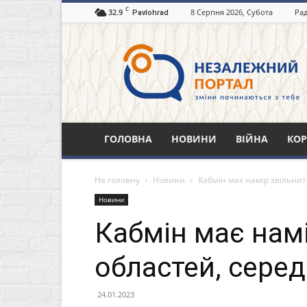
C
32.9
8 Серпня 2026, Субота
Рад
Pavlohrad
Незалежний
портал
Павлоград.dp.ua
ГОЛОВНА
НОВИНИ
ВІЙНА
КОР
На головну
Новини
Кабмін має намір звільнити
Новини
Кабмін має намі
областей, серед
24.01.2023