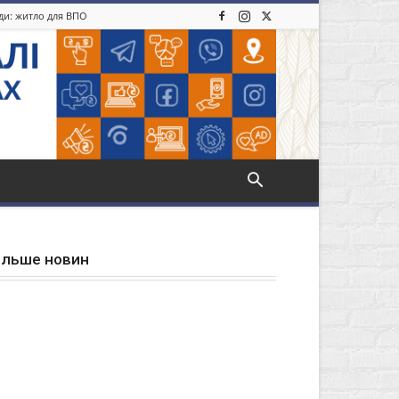
іди: житло для ВПО
ільше новин