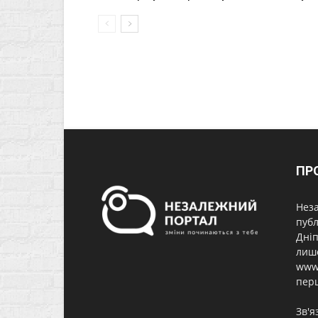
ПР
Неза
публ
Дніп
лише
www.
перш
Зв'я