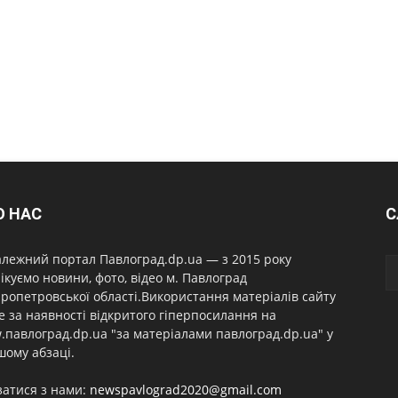
О НАС
С
лежний портал Павлоград.dp.ua — з 2015 року
ікуємо новини, фото, відео м. Павлоград
ропетровської області.Використання матеріалів сайту
 за наявності відкритого гіперпосилання на
павлоград.dp.ua "за матеріалами павлоград.dp.ua" у
ому абзаці.
затися з нами:
newspavlograd2020@gmail.com