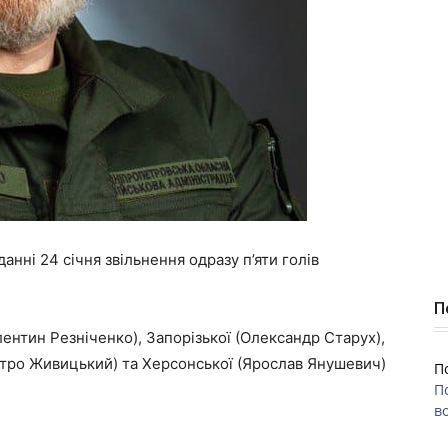
данні 24 січня звільнення одразу п’яти голів
П
ентин Резніченко), Запорізької (Олександр Старух),
митро Живицький) та Херсонської (Ярослав Янушевич)
П
П
во