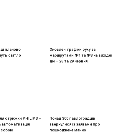
ді планово
Оновлені графіки руху за
уть світло
маршрутами №1 та №8 на вихідні
дні – 28 та 29 червня.
ля стрижки PHILIPS –
Понад 300 павлоградців
 автоматизація
звернулися із заявами про
а собою
пошкоджене майно