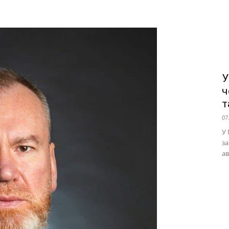
У
ч
т
07
У 
за
ав