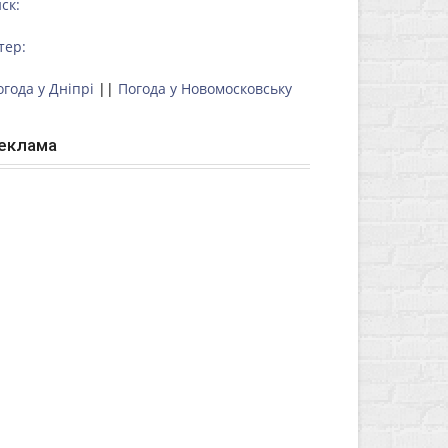
ск:
тер:
огода у Дніпрі
||
Погода у Новомосковську
еклама