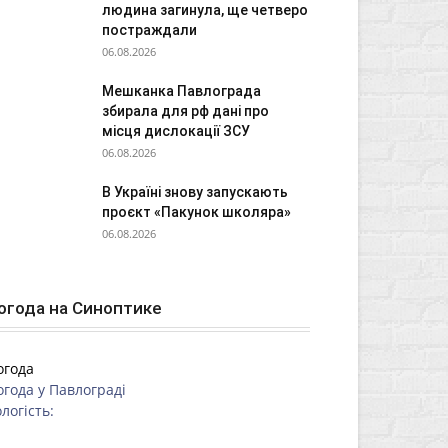
людина загинула, ще четверо
постраждали
06.08.2026
Мешканка Павлограда
збирала для рф дані про
місця дислокації ЗСУ
06.08.2026
В Україні знову запускають
проєкт «Пакунок школяра»
06.08.2026
огода на Синоптике
огода
огода у
Павлограді
логість: