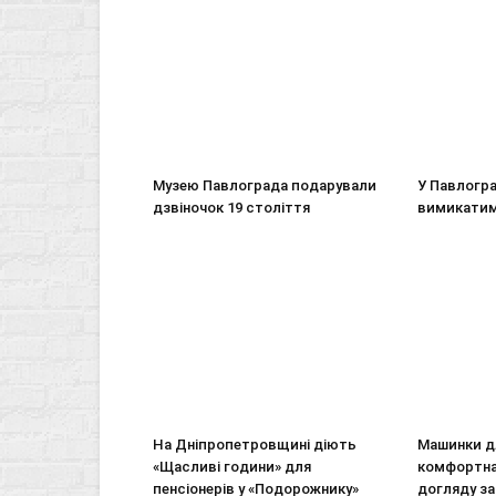
Музею Павлограда подарували
У Павлогра
дзвіночок 19 століття
вимикатим
На Дніпропетровщині діють
Машинки д
«Щасливі години» для
комфортна
пенсіонерів у «Подорожнику»
догляду з