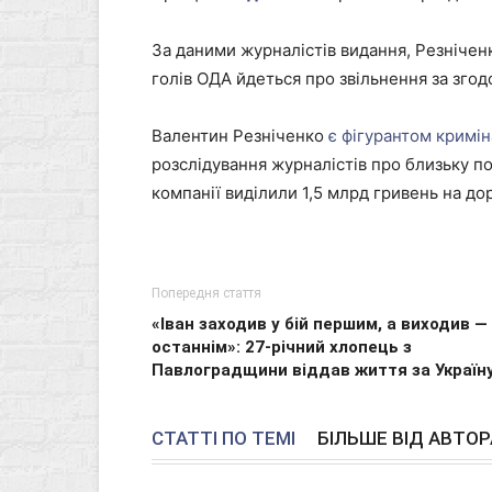
За даними журналістів видання, Резнічен
голів ОДА йдеться про звільнення за згод
Валентин Резніченко
є фігурантом кримі
розслідування журналістів про близьку п
компанії виділили 1,5 млрд гривень на дор
Попередня стаття
«Іван заходив у бій першим, а виходив —
останнім»: 27-річний хлопець з
Павлоградщини віддав життя за Україн
СТАТТІ ПО ТЕМІ
БІЛЬШЕ ВІД АВТОР