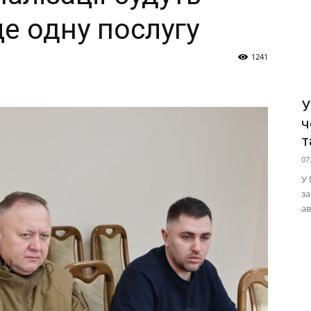
е одну послугу
1241
У
ч
т
07
У 
за
ав