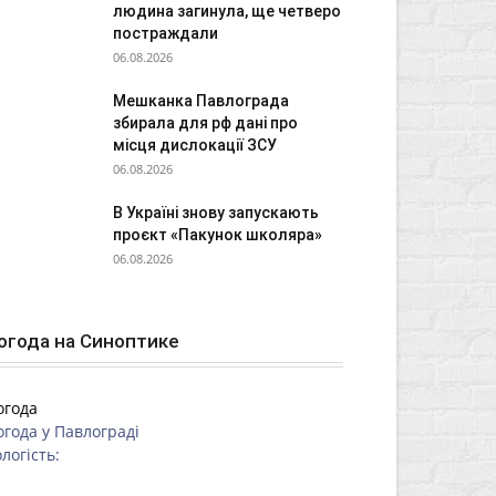
людина загинула, ще четверо
постраждали
06.08.2026
Мешканка Павлограда
збирала для рф дані про
місця дислокації ЗСУ
06.08.2026
В Україні знову запускають
проєкт «Пакунок школяра»
06.08.2026
огода на Синоптике
огода
огода у
Павлограді
логість: