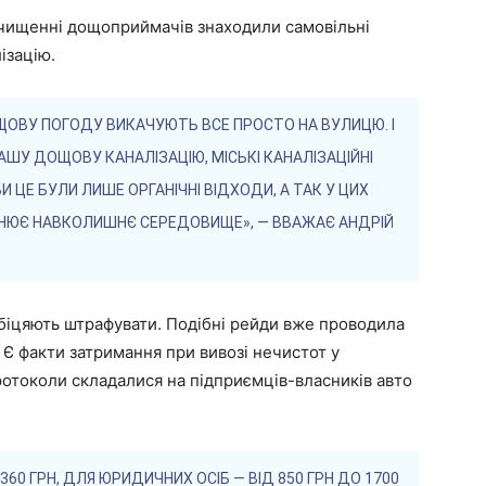
очищенні дощоприймачів знаходили самовільні
ізацію.
ДОЩОВУ ПОГОДУ ВИКАЧУЮТЬ ВСЕ ПРОСТО НА ВУЛИЦЮ. І
НАШУ ДОЩОВУ КАНАЛІЗАЦІЮ, МІСЬКІ КАНАЛІЗАЦІЙНІ
И ЦЕ БУЛИ ЛИШЕ ОРГАНІЧНІ ВІДХОДИ, А ТАК У ЦИХ
УДНЮЄ НАВКОЛИШНЄ СЕРЕДОВИЩЕ», — ВВАЖАЄ АНДРІЙ
обіцяють штрафувати. Подібні рейди вже проводила
 Є факти затримання при вивозі нечистот у
Протоколи складалися на підприємців-власників авто
360 ГРН, ДЛЯ ЮРИДИЧНИХ ОСІБ — ВІД 850 ГРН ДО 1700