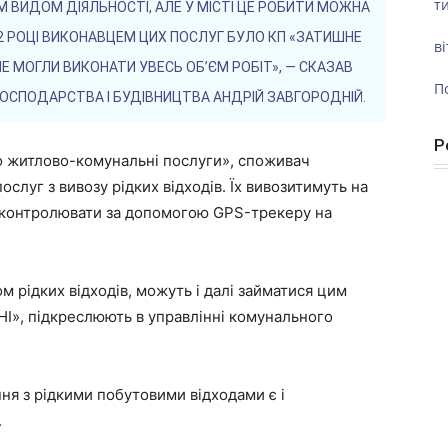
ти
ИМ ВИДОМ ДІЯЛЬНОСТІ, АЛЕ У МІСТІ ЦЕ РОБИТИ МОЖНА
22 РОЦІ ВИКОНАВЦЕМ ЦИХ ПОСЛУГ БУЛО КП «ЗАТИШНЕ
ві
Е МОГЛИ ВИКОНАТИ УВЕСЬ ОБ’ЄМ РОБІТ», — СКАЗАВ
П
ОСПОДАРСТВА І БУДІВНИЦТВА АНДРІЙ ЗАВГОРОДНІЙ.
Р
ро житлово-комунальні послуги», споживач
ослуг з вивозу рідких відходів. Їх вивозитимуть на
 контролювати за допомогою GPS-трекеру на
м рідких відходів, можуть і далі займатися цим
І», підкреслюють в управлінні комунального
ня з рідкими побутовими відходами є і
.