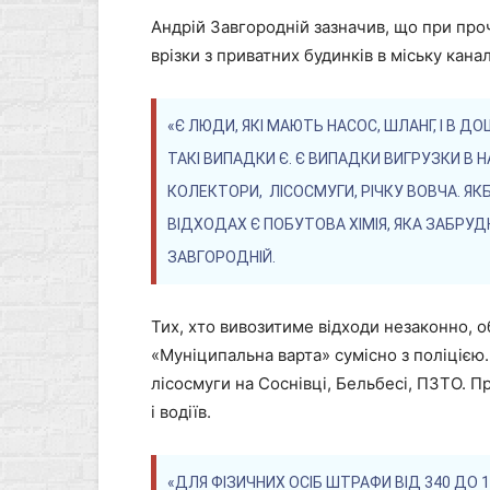
Андрій Завгородній зазначив, що при пр
врізки з приватних будинків в міську канал
«Є ЛЮДИ, ЯКІ МАЮТЬ НАСОС, ШЛАНГ, І В 
ТАКІ ВИПАДКИ Є. Є ВИПАДКИ ВИГРУЗКИ В 
КОЛЕКТОРИ, ЛІСОСМУГИ, РІЧКУ ВОВЧА. ЯКБ
ВІДХОДАХ Є ПОБУТОВА ХІМІЯ, ЯКА ЗАБР
ЗАВГОРОДНІЙ.
Тих, хто вивозитиме відходи незаконно, 
«Муніципальна варта» сумісно з поліцією.
лісосмуги на Соснівці, Бельбесі, ПЗТО. 
і водіїв.
«ДЛЯ ФІЗИЧНИХ ОСІБ ШТРАФИ ВІД 340 ДО 1