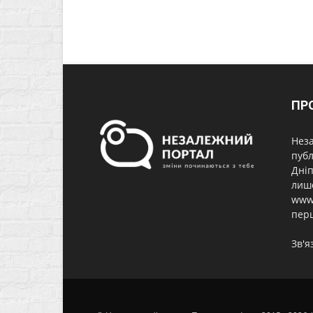
ПР
Неза
публ
Дніп
лише
www.
перш
Зв'я