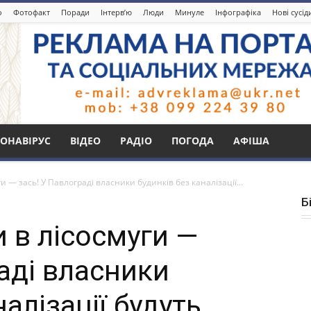
о
Фотофакт
Поради
Інтерв’ю
Люди
Минуле
Інфографіка
Нові сусі
ОНАВІРУС
ВІДЕО
РАДІО
ПОГОДА
АФІША
и — зась! У Павлограді власники будинків без каналізації...
Б
 в лісосмуги —
аді власники
алізації будуть