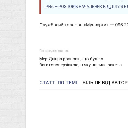
ГРН», — РОЗПОВІВ НАЧАЛЬНИК ВІДДІЛУ З 
Службовий телефон «Мунварти» — 096 20
Попередня стаття
Мер Дніпра розповів, що буде з
багатоповерхівкою, в яку вцілила ракета
СТАТТІ ПО ТЕМІ
БІЛЬШЕ ВІД АВТОР