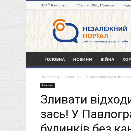
C
33.7
7 Серпня 2026, П’ятниця
Раді
Pavlohrad
Незалежний
портал
Павлоград.dp.ua
ГОЛОВНА
НОВИНИ
ВІЙНА
КОР
На головну
Новини
Зливати відходи в лісосмуг
Новини
Зливати відходи
зась! У Павлогр
будинків без кан