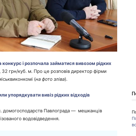
а конкурс і розпочала займатися вивозом рідких
, 32 грн/куб. м. Про це розповів директор фірми
міськвиконкомі (
на фото зліва
).
П
ли упорядкувати вивіз рідких відходів
ис. домогосподарств Павлограда — мешканців
П
П
лізованого водовідведення.
во