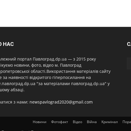
О НАС
С
лежний портал Павлоград.dp.ua — з 2015 року
ікуємо новини, фото, відео м. Павлоград
ропетровської області.Використання матеріалів сайту
 за наявності відкритого гіперпосилання на
павлоград.dp.ua "за матеріалами павлоград.dp.ua" у
ому абзаці.
затися з нами:
newspavlograd2020@gmail.com
Новини
Фотофакт
Відео
Війна
Кримінал
Пор