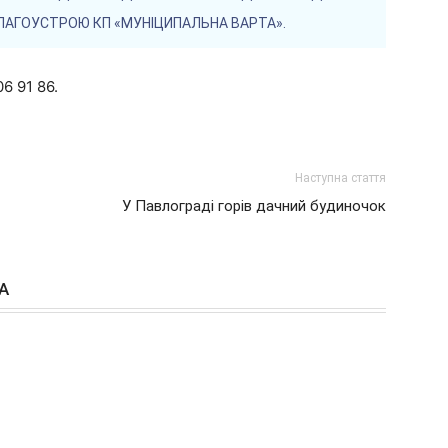
БЛАГОУСТРОЮ КП «МУНІЦИПАЛЬНА ВАРТА».
6 91 86.
Наступна стаття
У Павлограді горів дачний будиночок
А