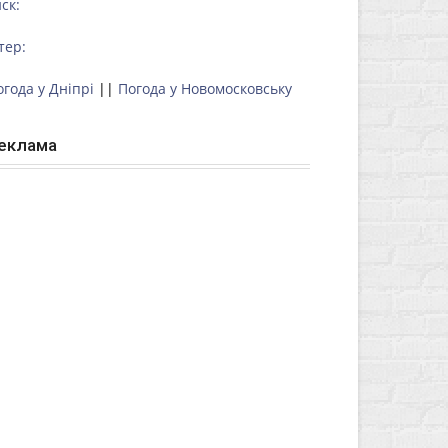
ск:
тер:
огода у Дніпрі
||
Погода у Новомосковську
еклама