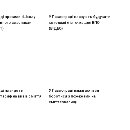
аді провели «Школу
У Павлограді планують будувати
ьного власника»
котеджні містечка для ВПО
Т)
(ВІДЕО)
аді планують
У Павлограді намагаються
тариф на вивіз сміття
боротися з пожежами на
сміттєзвалищі