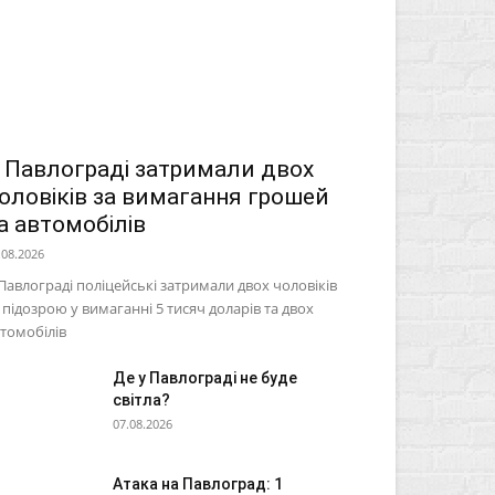
 Павлограді затримали двох
оловіків за вимагання грошей
а автомобілів
.08.2026
Павлограді поліцейські затримали двох чоловіків
 підозрою у вимаганні 5 тисяч доларів та двох
томобілів
Де у Павлограді не буде
світла?
07.08.2026
Атака на Павлоград: 1