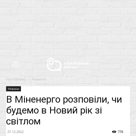
На головну
Новини
Новини
В Міненерго розповіли, чи
будемо в Новий рік зі
світлом
27.12.2022
776