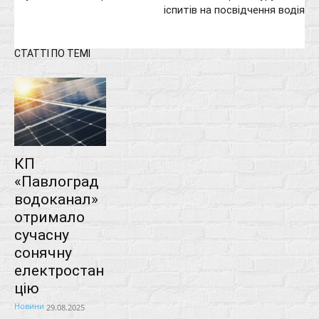
іспитів на посвідчення водія
СТАТТІ ПО ТЕМІ
КП
«Павлоград
водоканал»
отримало
сучасну
сонячну
електростан
цію
Новини
29.08.2025