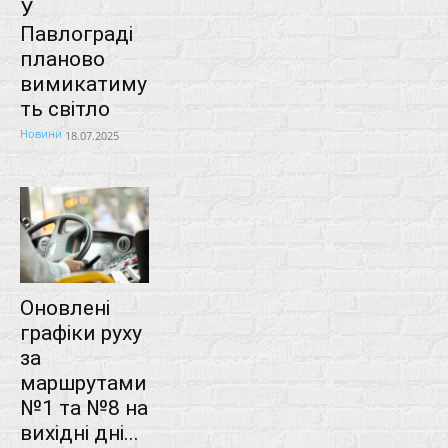
У
Павлограді
планово
вимикатиму
ть світло
Новини
18.07.2025
Оновлені
графіки руху
за
маршрутами
№1 та №8 на
вихідні дні...