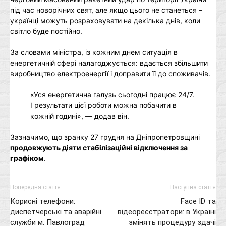
під час новорічних свят, але якщо цього не станеться –
українці можуть розраховувати на декілька днів, коли
світло буде постійно.
За словами міністра, із кожним днем ситуація в
енергетичній сфері налагоджується: вдається збільшити
виробництво електроенергії і доправити її до споживачів.
«Уся енергетична галузь сьогодні працює 24/7.
І результати цієї роботи можна побачити в
кожній годині», — додав він.
Зазначимо, що зранку 27 грудня на Дніпропетровщині
продовжують діяти стабілізаційні відключення за
графіком
.
Попередня стаття
Наступна стаття
Корисні телефони:
Face ID та
диспетчерські та аварійні
відеореєстратори: в Україні
служби м. Павлоград
змінять процедуру здачі