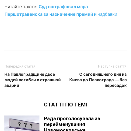
Читайте также:
Суд оштрафовал мэра
Першотравенска за назначение премий и
надбавки
Попередня стаття
Наступна стаття
На Павлоградщине двое
С сегодняшнего дня из
людей погибли в страшной
Киева до Павлограда — без
аварии
пересадок
СТАТТІ ПО ТЕМІ
Рада проголосувала за
перейменування
Новомосковська,