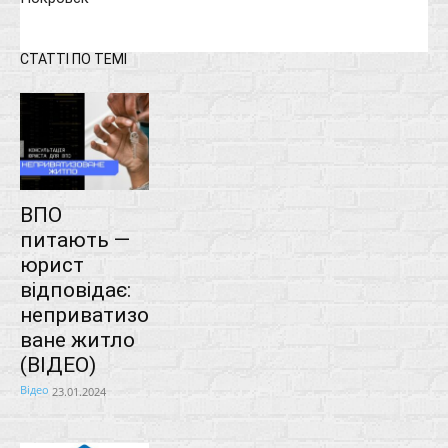
СТАТТІ ПО ТЕМІ
ВПО
питають —
юрист
відповідає:
неприватизо
ване житло
(ВІДЕО)
Відео
23.01.2024