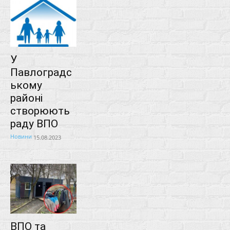
У
Павлоградс
ькому
районі
створюють
раду ВПО
Новини
15.08.2023
ВПО та