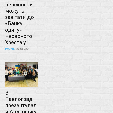
пенсіонери
можуть
завітати до
«Банку
одягу»
Червоного
Хреста у...
Новини
04.04.2023
В
Павлограді
презентувал
и Авдіївську