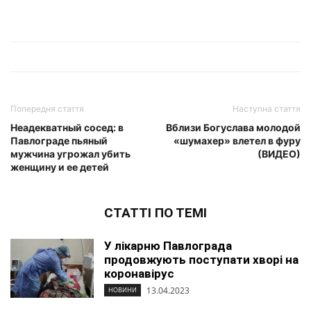
Попередня стаття
Наступна стаття
Неадекватный сосед: в
Вблизи Богуслава молодой
Павлограде пьяный
«шумахер» влетел в фуру
мужчина угрожал убить
(ВИДЕО)
женщину и ее детей
СТАТТІ ПО ТЕМІ
У лікарню Павлограда
продовжують поступати хворі на
коронавірус
13.04.2023
НОВИНИ