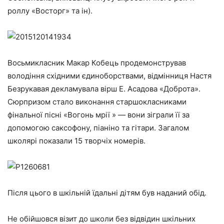
роллу «Восторг» та ін).
Восьмикласник Макар Кобець продемонстрував
володіння східними єдиноборствами, відмінниця Настя
Безрукавая декламувала вірш Е. Асадова «Доброта».
Сюрпризом стало виконання старшокласниками
фінальної пісні «Вогонь мрії » — вони зіграли її за
допомогою саксофону, піаніно та гітари. Загалом
школярі показали 15 творчіх номерів.
Після цього в шкільній їдальні дітям був наданий обід.
Не обійшовся візит до школи без відвідин шкільних