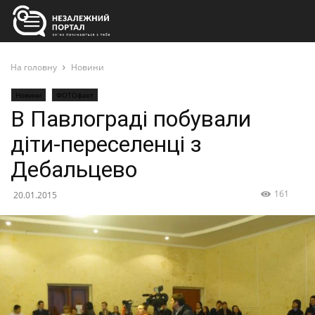
На головну
Новини
Новини
ФОТОфакт
В Павлограді побували
діти-переселенці з
Дебальцево
161
20.01.2015