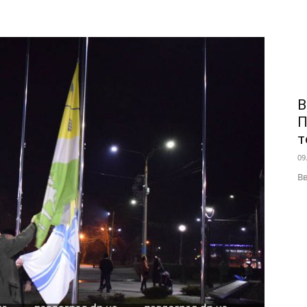
В
П
т
09
Вв