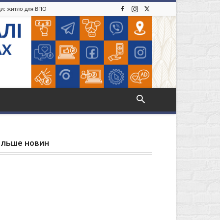
ди: житло для ВПО
ільше новин