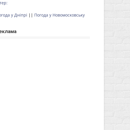
тер:
огода у Дніпрі
||
Погода у Новомосковську
еклама