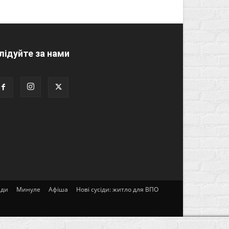
лідуйте за нами
ади
Минуле
Афіша
Нові сусіди: житло для ВПО