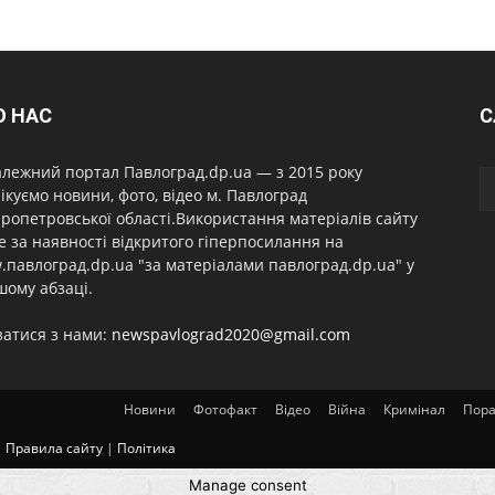
О НАС
С
лежний портал Павлоград.dp.ua — з 2015 року
ікуємо новини, фото, відео м. Павлоград
ропетровської області.Використання матеріалів сайту
 за наявності відкритого гіперпосилання на
павлоград.dp.ua "за матеріалами павлоград.dp.ua" у
ому абзаці.
затися з нами:
newspavlograd2020@gmail.com
Новини
Фотофакт
Відео
Війна
Кримінал
Пор
|
Правила сайту
|
Політика
Manage consent