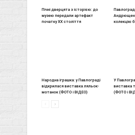
Пічні дверцята з історією: до
Павлоград
музею передали артефакт
Андрющенк
початку ХХ століття
колекцію 
Народна іграшка: у Павлограді
У Павлогра
відкрилася виставка ляльок-
виставка 
мотанок (ФОТО і ВІДЕО)
(ФОТО і ВІ