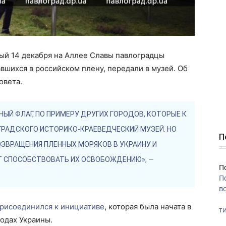
ый 14 декабря на Аллее Славы павлоградцы
вшихся в российском плену, передали в музей. Об
овета.
НЫЙ ФЛАГ, ПО ПРИМЕРУ ДРУГИХ ГОРОДОВ, КОТОРЫЕ К
ГРАДСКОГО ИСТОРИКО-КРАЕВЕДЧЕСКИЙ МУЗЕЙ. НО
П
ЗВРАЩЕНИЯ ПЛЕННЫХ МОРЯКОВ В УКРАИНУ И
Т СПОСОБСТВОВАТЬ ИХ ОСВОБОЖДЕНИЮ», —
П
П
во
присоединился к инициативе
, которая была начата в
ти
одах Украины.