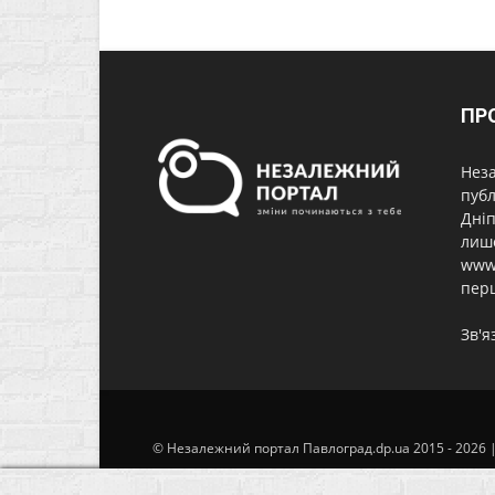
ПР
Неза
публ
Дніп
лише
www.
перш
Зв'я
© Незалежний портал Павлоград.dp.ua 2015 - 2026 