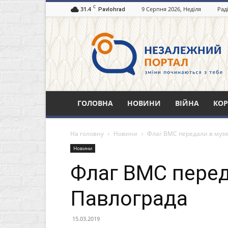
C
31.4
9 Серпня 2026, Неділя
Рад
Pavlohrad
Незалежний
портал
Павлоград.dp.ua
ГОЛОВНА
НОВИНИ
ВІЙНА
КОР
На головну
Новини
Флаг ВМС передали в муз
Новини
Флаг ВМС перед
Павлограда
15.03.2019