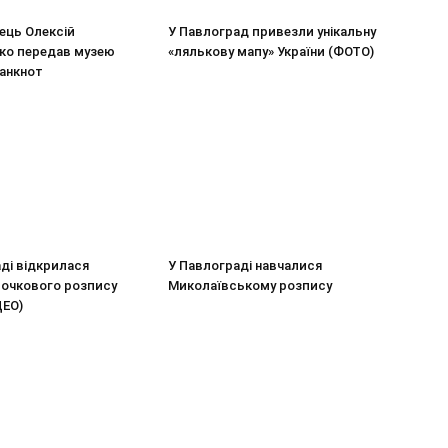
ець Олексій
У Павлоград привезли унікальну
о передав музею
«лялькову мапу» України (ФОТО)
банкнот
ді відкрилася
У Павлограді навчалися
точкового розпису
Миколаївському розпису
ДЕО)