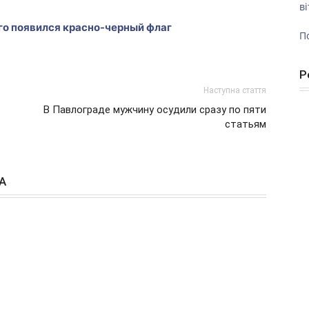
ві
го появился красно-черный флаг
П
Р
Наступна стаття
В Павлограде мужчину осудили сразу по пяти
статьям
А