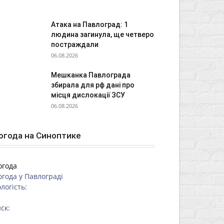
Атака на Павлоград: 1
людина загинула, ще четверо
постраждали
06.08.2026
Мешканка Павлограда
збирала для рф дані про
місця дислокації ЗСУ
06.08.2026
огода на Синоптике
огода
огода у
Павлограді
логість:
ск: