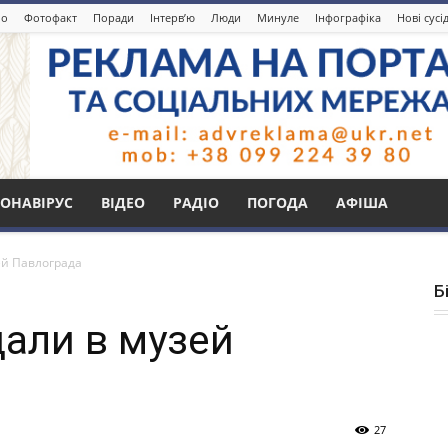
іо
Фотофакт
Поради
Інтерв’ю
Люди
Минуле
Інфографіка
Нові сусі
ОНАВІРУС
ВІДЕО
РАДІО
ПОГОДА
АФІША
ей Павлограда
Б
али в музей
27