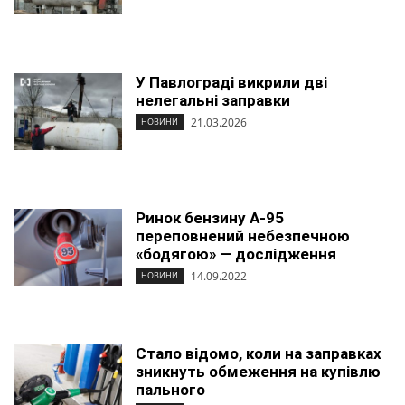
У Павлограді викрили дві
нелегальні заправки
21.03.2026
НОВИНИ
Ринок бензину А-95
переповнений небезпечною
«бодягою» — дослідження
14.09.2022
НОВИНИ
Стало відомо, коли на заправках
зникнуть обмеження на купівлю
пального