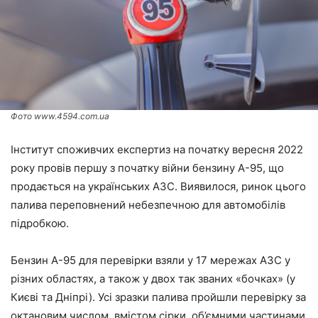
Фото www.4594.com.ua
Інститут споживчих експертиз на початку вересня 2022
року провів першу з початку війни бензину А-95, що
продається на українських АЗС. Виявилося, ринок цього
палива переповнений небезпечною для автомобілів
підробкою.
Бензин А-95 для перевірки взяли у 17 мережах АЗС у
різних областях, а також у двох так званих «бочках» (у
Києві та Дніпрі). Усі зразки палива пройшли перевірку за
октановим числом, вмістом сірки, об’ємними частинами