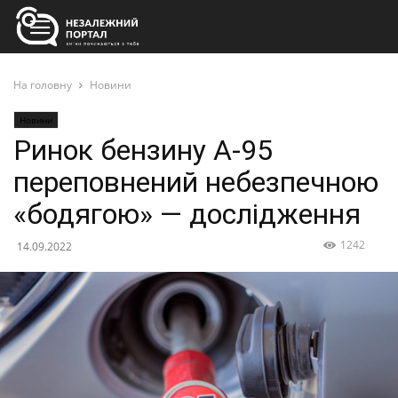
На головну
Новини
Новини
Ринок бензину А-95
переповнений небезпечною
«бодягою» — дослідження
1242
14.09.2022