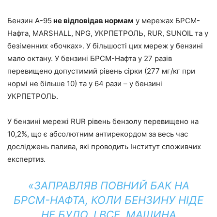
Бензин А-95
не відповідав нормам
у мережах БРСМ-
Нафта, MARSHALL, NPG, УКРПЕТРОЛЬ, RUR, SUNOIL та у
безіменних «бочках». У більшості цих мереж у бензині
мало октану. У бензині БРСМ-Нафта у 27 разів
перевищено допустимий рівень сірки (277 мг/кг при
нормі не більше 10) та у 64 рази – у бензині
УКРПЕТРОЛЬ.
У бензині мережі RUR рівень бензолу перевищено на
10,2%, що є абсолютним антирекордом за весь час
досліджень палива, які проводить Інститут споживчих
експертиз.
«ЗАПРАВЛЯВ ПОВНИЙ БАК НА
БРСМ-НАФТА, КОЛИ БЕНЗИНУ НІДЕ
НЕ БУЛО. І ВСЕ. МАШИНА