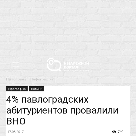
На головну
Інфографіка
Інфографіка
Новини
4% павлоградских
абитуриентов провалили
ВНО
17.08.2017
740