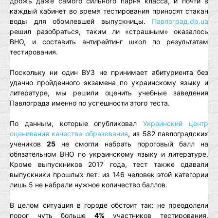
дрожь даже самого сильного парня класса, и почти в
каждый кабинет во время тестирования приносят стакан
воды для обомлевшей выпускницы.
Павлоград.dp.ua
решил разобраться, таким ли «страшным» оказалось
ВНО, и составить антирейтинг школ по результатам
тестирования.
Поскольку ни один ВУЗ не принимает абитуриента без
удачно пройденного экзамена по украинскому языку и
литературе, мы решили оценить учебные заведения
Павлограда именно по успешности этого теста.
По данным, которые опубликовал
Украинский центр
оценивания качества образования
, из 582 павлоградских
учеников
25
не смогли набрать пороговый балл на
обязательном ВНО по украинскому языку и литературе.
Кроме выпускников 2017 года, тест также сдавали
выпускники прошлых лет: из 146 человек этой категории
лишь 5 не набрали нужное количество баллов.
В целом ситуация в городе обстоит так: не преодолели
порог чуть больше
4%
участников тестирования,