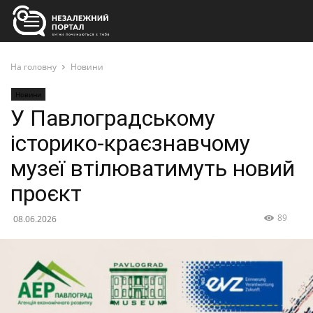
На головну
Новини
Новини
У Павлоградському
історико-краєзнавчому
музеї втілюватимуть новий
проєкт
89
08.06.2026