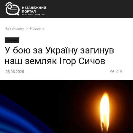
На головну
Новини
Новини
У бою за Україну загинув
наш земляк Ігор Сичов
218
08.06.2026