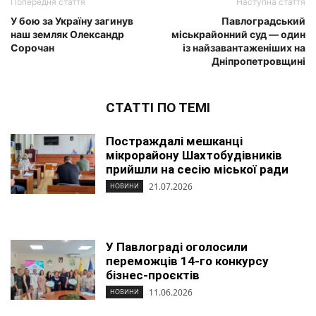
Попередня стаття
Наступна стаття
У бою за Україну загинув
Павлоградський
наш земляк Олександр
міськрайонний суд — один
Сорочан
із найзавантаженіших на
Дніпропетровщині
СТАТТІ ПО ТЕМІ
Постраждалі мешканці
мікрорайону Шахтобудівників
прийшли на сесію міської ради
21.07.2026
НОВИНИ
У Павлограді оголосили
переможців 14-го конкурсу
бізнес-проєктів
11.06.2026
НОВИНИ