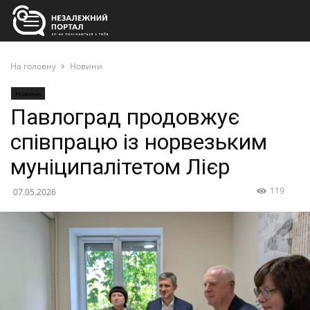
На головну
Новини
Новини
Павлоград продовжує
співпрацю із норвезьким
муніципалітетом Лієр
119
07.05.2026