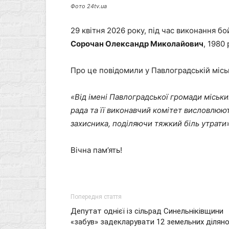
Фото 24tv.ua
29 квітня 2026 року, під час виконання б
Сорочан Олександр Миколайович
, 1980
Про це повідомили у Павлоградській міськ
«Від імені Павлоградської громади міськ
рада та її виконавчий комітет висловлюют
захисника, поділяючи тяжкий біль утрати»
Вічна пам’ять!
Попередня стаття
Депутат однієї із сільрад Синельніківщини
«забув» задекларувати 12 земельних ділян