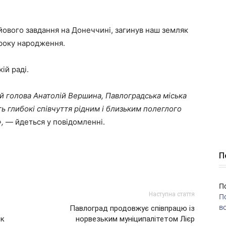
ойового завдання на Донеччині, загинув наш земляк
 року народження.
ій раді.
ий голова Анатолій Вершина, Павлоградська міська
ь глибокі співчуття рідним і близьким полеглого
,
— йдеться у повідомленні.
П
П
Наступна стаття
П
во
Павлоград продовжує співпрацю із
ок
норвезьким муніципалітетом Лієр