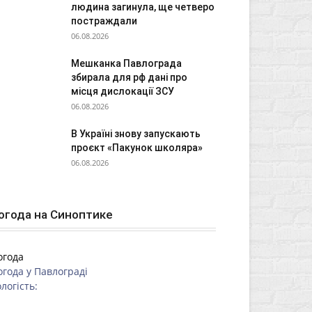
людина загинула, ще четверо
постраждали
06.08.2026
Мешканка Павлограда
збирала для рф дані про
місця дислокації ЗСУ
06.08.2026
В Україні знову запускають
проєкт «Пакунок школяра»
06.08.2026
огода на Синоптике
огода
огода у
Павлограді
логість: