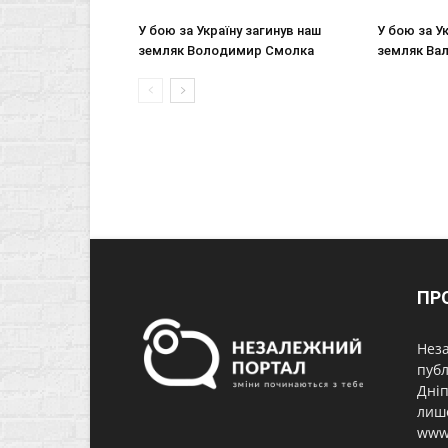
У бою за Україну загинув наш
У бою за У
земляк Володимир Смолка
земляк Вал
ПР
Неза
публ
Дніп
лише
www.