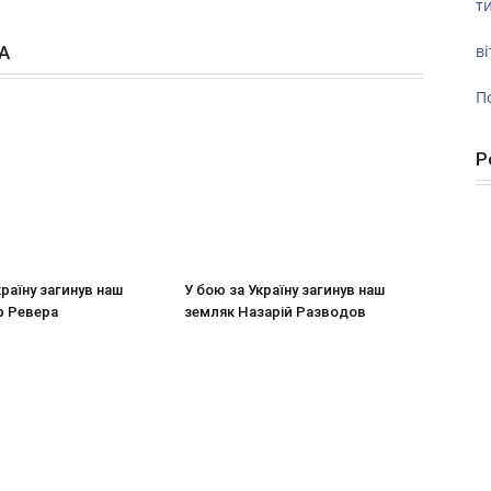
ти
ві
А
П
Р
країну загинув наш
У бою за Україну загинув наш
р Ревера
земляк Назарій Разводов