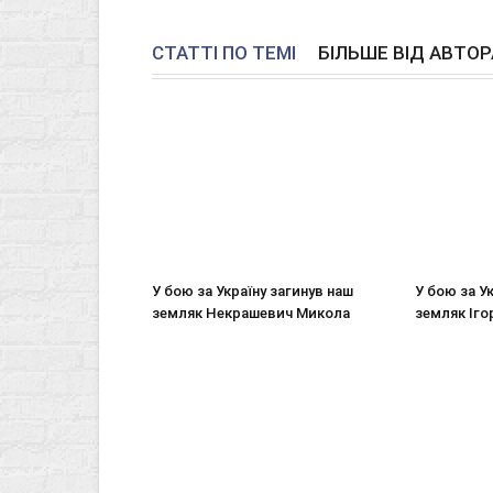
СТАТТІ ПО ТЕМІ
БІЛЬШЕ ВІД АВТОР
У бою за Україну загинув наш
У бою за У
земляк Некрашевич Микола
земляк Іго