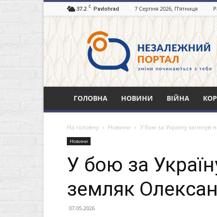
C
37.2
7 Серпня 2026, П’ятниця
Р
Pavlohrad
Незалежний
портал
Павлоград.dp.ua
ГОЛОВНА
НОВИНИ
ВІЙНА
КОР
На головну
Новини
У бою за Україну загинув
Новини
У бою за Україн
земляк Олекса
07.05.2026