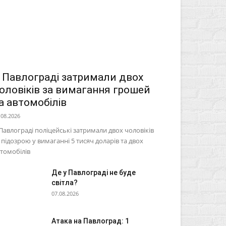
 Павлограді затримали двох
оловіків за вимагання грошей
а автомобілів
.08.2026
Павлограді поліцейські затримали двох чоловіків
 підозрою у вимаганні 5 тисяч доларів та двох
томобілів
Де у Павлограді не буде
світла?
07.08.2026
Атака на Павлоград: 1