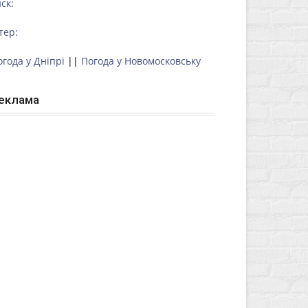
ск:
тер:
огода у Дніпрі
||
Погода у Новомосковську
еклама