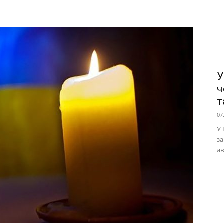
У
ч
т
07
У 
за
ав