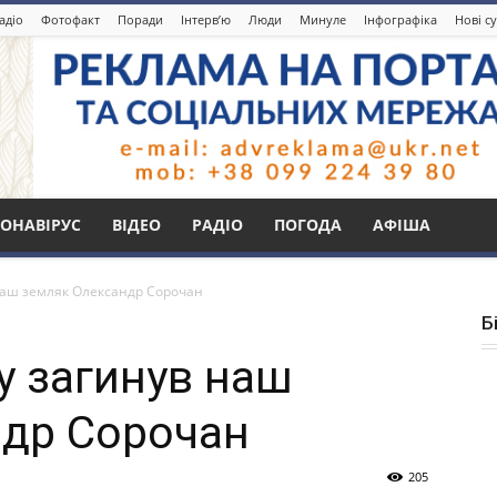
адіо
Фотофакт
Поради
Інтерв’ю
Люди
Минуле
Інфографіка
Нові с
ОНАВІРУС
ВІДЕО
РАДІО
ПОГОДА
АФІША
 наш земляк Олександр Сорочан
Б
у загинув наш
ндр Сорочан
205