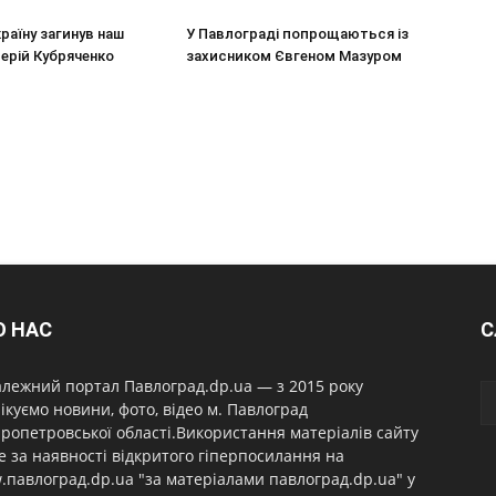
країну загинув наш
У Павлограді попрощаються із
ерій Кубряченко
захисником Євгеном Мазуром
О НАС
С
лежний портал Павлоград.dp.ua — з 2015 року
ікуємо новини, фото, відео м. Павлоград
ропетровської області.Використання матеріалів сайту
 за наявності відкритого гіперпосилання на
павлоград.dp.ua "за матеріалами павлоград.dp.ua" у