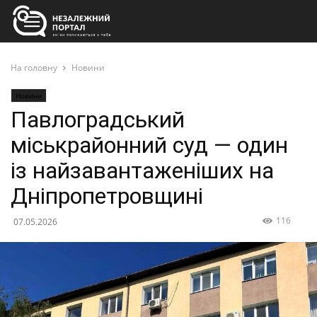
На головну
Новини
Новини
Павлоградський
міськрайонний суд — один
із найзавантаженіших на
Дніпропетровщині
116
07.05.2026