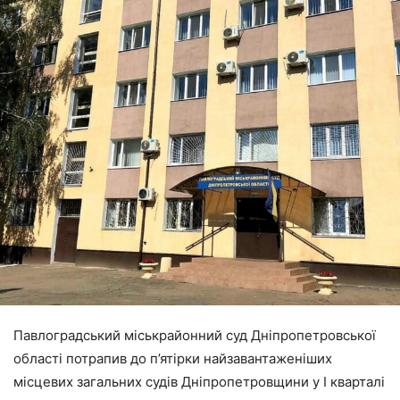
Павлоградський міськрайонний суд Дніпропетровської
області потрапив до п’ятірки найзавантаженіших
місцевих загальних судів Дніпропетровщини у І кварталі