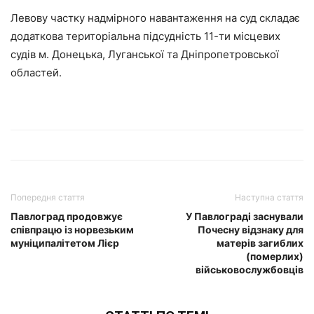
Левову частку надмірного навантаження на суд складає
додаткова територіальна підсудність 11-ти місцевих
судів м. Донецька, Луганської та Дніпропетровської
областей.
Попередня стаття
Наступна стаття
Павлоград продовжує
У Павлограді заснували
співпрацю із норвезьким
Почесну відзнаку для
муніципалітетом Лієр
матерів загиблих
(померлих)
військовослужбовців