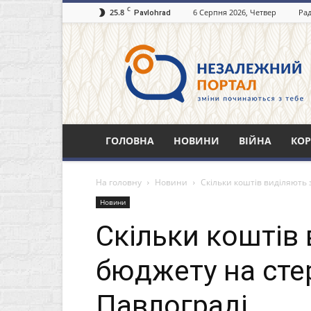
C
25.8
6 Серпня 2026, Четвер
Рад
Pavlohrad
Незалежний
портал
Павлоград.dp.ua
ГОЛОВНА
НОВИНИ
ВІЙНА
КОР
На головну
Новини
Скільки коштів виділяють 
Новини
Скільки коштів 
бюджету на сте
Павлограді