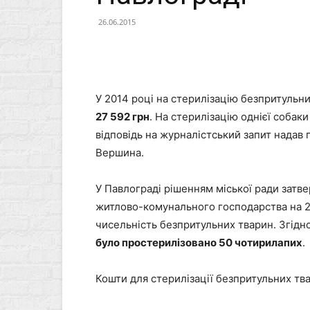
26.06.2015
У 2014 році на стерилізацію безпритульн
27 592 грн
. На стерилізацію однієї собак
відповідь на журналістський запит надав
Вершина.
У Павлограді рішенням міської ради зат
житлово-комунального господарства на 20
чисельність безпритульних тварин. Згідн
було простерилізовано 50 чотирилапих
.
Кошти для стерилізації безпритульних тв