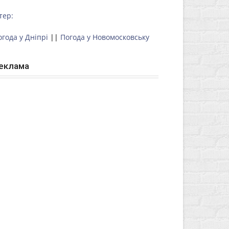
тер:
огода у Дніпрі
||
Погода у Новомосковську
еклама