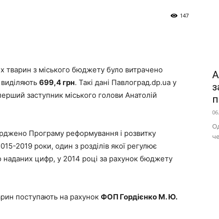
147
их тварин з міського бюджету було витрачено
А
и виділяють
699,4 грн
. Такі дані Павлоград.dp.ua у
з
 перший заступник міського голови Анатолій
п
06
Од
верджено Програму реформування і розвитку
че
15-2019 роки, один з розділів якої регулює
о наданих цифр, у 2014 році за рахунок бюджету
арин поступають на рахунок
ФОП Гордієнко М. Ю.