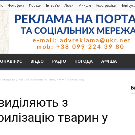
іо
Фотофакт
Поради
Інтерв’ю
Люди
Минуле
Інфографіка
Нові сус
ОНАВІРУС
ВІДЕО
РАДІО
ПОГОДА
АФІША
з бюджету на стерилізацію тварин у Павлограді
Б
виділяють з
рилізацію тварин у