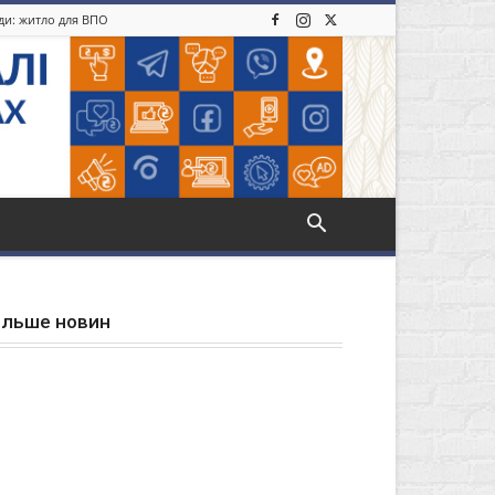
іди: житло для ВПО
ільше новин