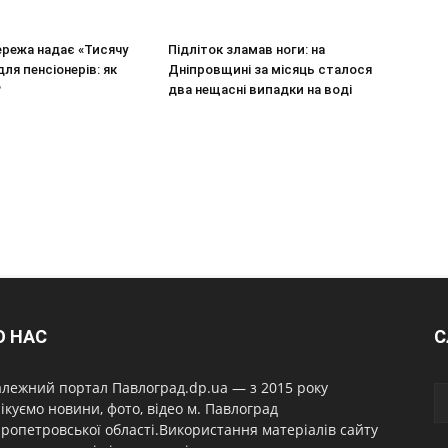
ережа надає «Тисячу
Підліток зламав ноги: на
для пенсіонерів: як
Дніпровщині за місяць сталося
?
два нещасні випадки на воді
О НАС
С
лежний портал Павлоград.dp.ua — з 2015 року
ікуємо новини, фото, відео м. Павлоград
ропетровської області.Використання матеріалів сайту