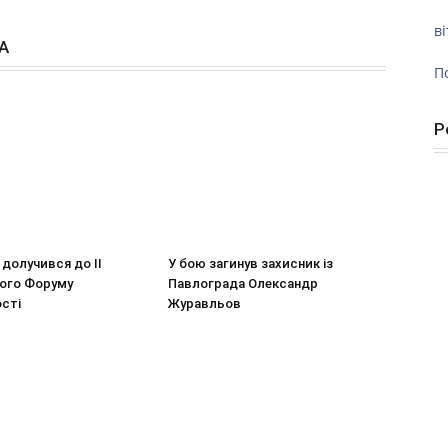
ві
А
П
Р
долучився до ІІ
У бою загинув захисник із
ого Форуму
Павлограда Олександр
сті
Журавльов