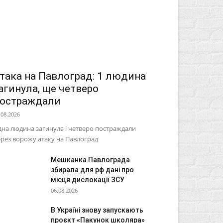
така на Павлоград: 1 людина
агинула, ще четверо
остраждали
.08.2026
на людина загинула і четверо постраждали
рез ворожу атаку на Павлоград
Мешканка Павлограда
збирала для рф дані про
місця дислокації ЗСУ
06.08.2026
В Україні знову запускають
проєкт «Пакунок школяра»