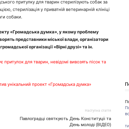
ського притулку для тварин стерилізують собак за
цією, стерилізація у приватній ветеринарній клініці
ги собаки.
оекту «Громадська думка», у якому проблему
ворять представники міської влади, організатори
ромадської організації «Вірні друзі» та ін.
ує притулок для тварин, невідомі вивозять пісок та
П
тив унікальний проект «Громадська думка»
П
П
Наступна стаття
во
Павлоградці святкують День Конституції та
День молоді (ВІДЕО)
ти