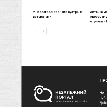
У Павлограді пройшла зустріч із
Аптечна м
ветеранами
здоров’я» 
отримати
ПР
Неза
публ
Дніп