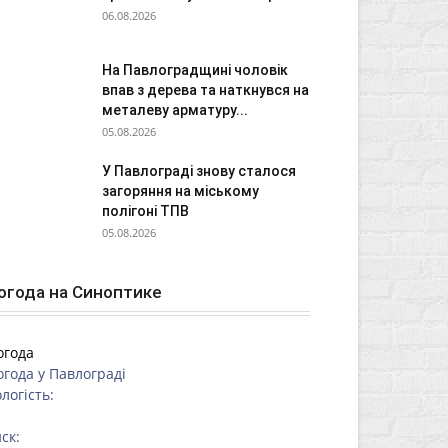
06.08.2026
На Павлоградщині чоловік
впав з дерева та наткнувся на
металеву арматуру...
05.08.2026
У Павлограді знову сталося
загоряння на міському
полігоні ТПВ
05.08.2026
огода на Синоптике
огода
огода у
Павлограді
логість:
ск: