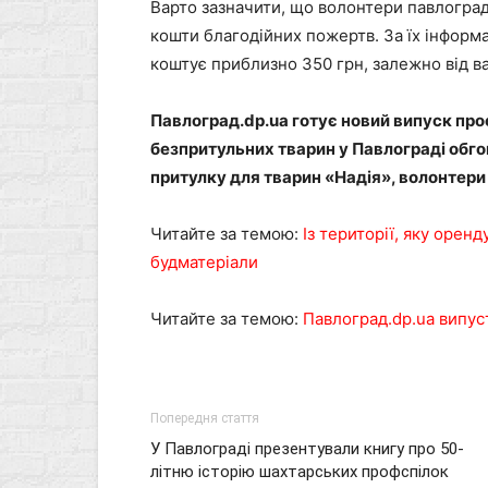
Варто зазначити, що волонтери павлоград
кошти благодійних пожертв. За їх інформа
коштує приблизно 350 грн, залежно від ва
Павлоград.dp.ua готує новий випуск пр
безпритульних тварин у Павлограді обго
притулку для тварин «Надія», волонтери г
Читайте за темою:
Із території, яку оренд
будматеріали
Читайте за темою:
Павлоград.dp.ua випус
Попередня стаття
У Павлограді презентували книгу про 50-
літню історію шахтарських профспілок