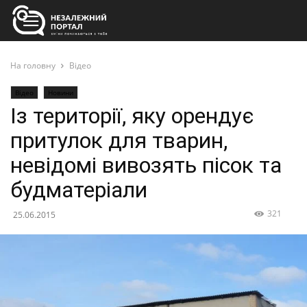
На головну
Відео
Відео
Новини
Із території, яку орендує
притулок для тварин,
невідомі вивозять пісок та
будматеріали
321
25.06.2015