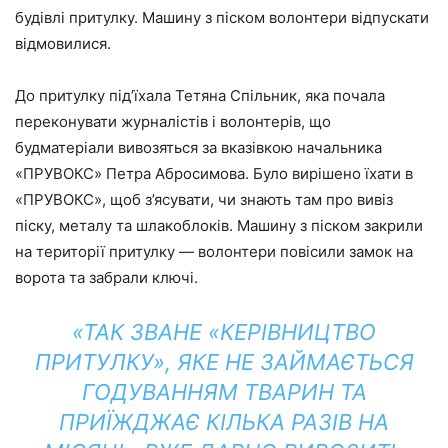
будівлі притулку. Машину з піском волонтери відпускати
відмовилися.
До притулку під’їхала Тетяна Спільник, яка почала
переконувати журналістів і волонтерів, що
будматеріали вивозяться за вказівкою начальника
«ПРУВОКС» Петра Абросимова. Було вирішено їхати в
«ПРУВОКС», щоб з’ясувати, чи знають там про вивіз
піску, металу та шлакоблоків. Машину з піском закрили
на території притулку — волонтери повісили замок на
ворота та забрали ключі.
«ТАК ЗВАНЕ «КЕРІВНИЦТВО
ПРИТУЛКУ», ЯКЕ НЕ ЗАЙМАЄТЬСЯ
ГОДУВАННЯМ ТВАРИН ТА
ПРИЇЖДЖАЄ КІЛЬКА РАЗІВ НА