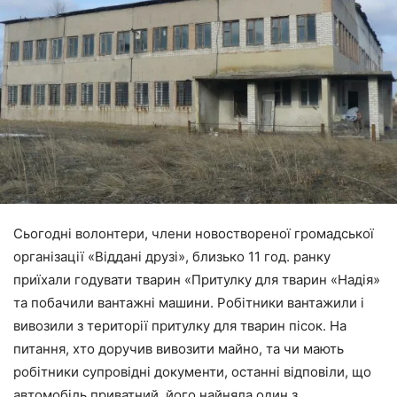
Сьогодні волонтери, члени новоствореної громадської
організації «Віддані друзі», близько 11 год. ранку
приїхали годувати тварин «Притулку для тварин «Надія»
та побачили вантажні машини. Робітники вантажили і
вивозили з території притулку для тварин пісок. На
питання, хто доручив вивозити майно, та чи мають
робітники супровідні документи, останні відповіли, що
автомобіль приватний, його найняла один з