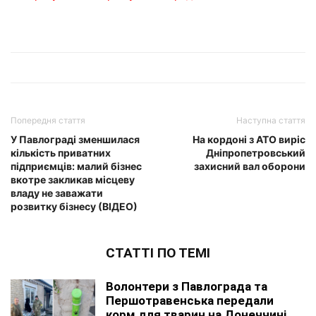
Попередня стаття
Наступна стаття
У Павлограді зменшилася
На кордоні з АТО виріс
кількість приватних
Дніпропетровський
підприємців: малий бізнес
захисний вал оборони
вкотре закликав місцеву
владу не заважати
розвитку бізнесу (ВІДЕО)
СТАТТІ ПО ТЕМІ
Волонтери з Павлограда та
Першотравенська передали
корм для тварин на Донеччині