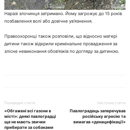
Наразі злочинця затримано. Йому загрожує до 15 років
позбавлення волі або довічне ув’язнення.
Правоохоронці також розповіли, що відносно матері
дитини також відкрили кримінальне провадження за
злісне невиконання обов’язків по догляду за дитиною.
Попередня стаття
Наступна стаття
«Обгажені всі газони в
Павлоградець заперечував
місті»: деякі павлоградці
російську агресію та
ще не мають звички
вимагав «денацифікації»
прибирати за собаками