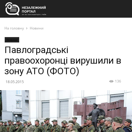
На головну
Новини
Новини
Павлоградські
правоохоронці вирушили в
зону АТО (ФОТО)
136
18.05.2015