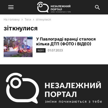
На головну
Теги
зіткнулися
зіткнулися
У Павлограді вранці сталося
кілька ДТП (ФОТО і ВІДЕО)
01.07.2023
ВІДЕО