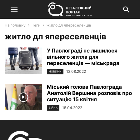
На головну
Теги
житло дл япереселенців
житло дл япереселенців
У Павлограді не лишилося
вільного житла для
переселенців — міськрада
12.08.2022
НОВИНИ
Міський голова Павлограда
Анатолій Вершина розповів про
ситуацію 15 квітня
15.04.2022
ВІЙНА