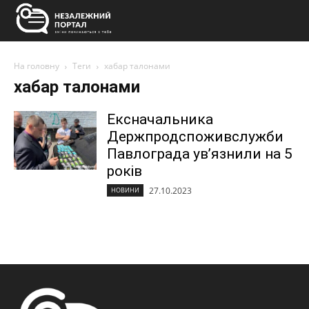
На головну
Теги
хабар талонами
хабар талонами
Ексначальника
Держпродспоживслужби
Павлограда увʼязнили на 5
років
27.10.2023
НОВИНИ