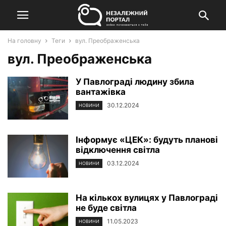
На головну
Теги
вул. Преображенська
вул. Преображенська
У Павлограді людину збила
вантажівка
30.12.2024
НОВИНИ
Інформує «ЦЕК»: будуть планові
відключення світла
03.12.2024
НОВИНИ
На кількох вулицях у Павлограді
не буде світла
11.05.2023
НОВИНИ