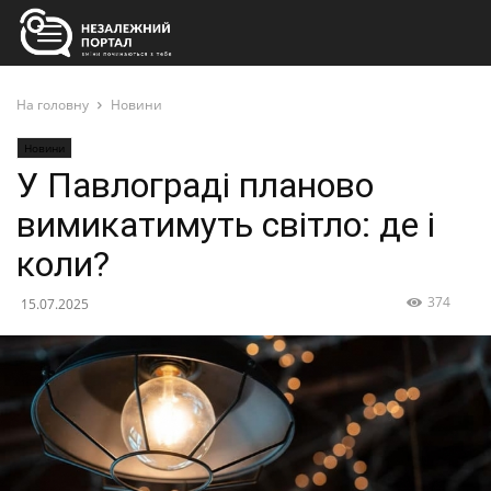
На головну
Новини
Новини
У Павлограді планово
вимикатимуть світло: де і
коли?
374
15.07.2025