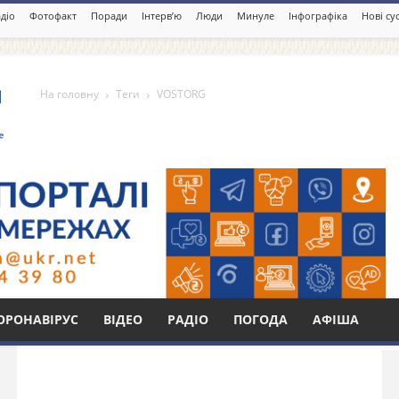
діо
Фотофакт
Поради
Інтерв’ю
Люди
Минуле
Інфографіка
Нові су
На головну
Теги
VOSTORG
Бі
ОРОНАВІРУС
ВІДЕО
РАДІО
ПОГОДА
АФІША