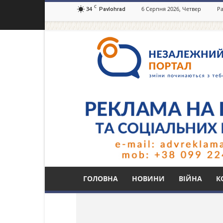
C
34
6 Серпня 2026, Четвер
Ра
Pavlohrad
Незалежний
портал
Павлоград.dp.ua
Тег: VOSTORG
ГОЛОВНА
НОВИНИ
ВІЙНА
К