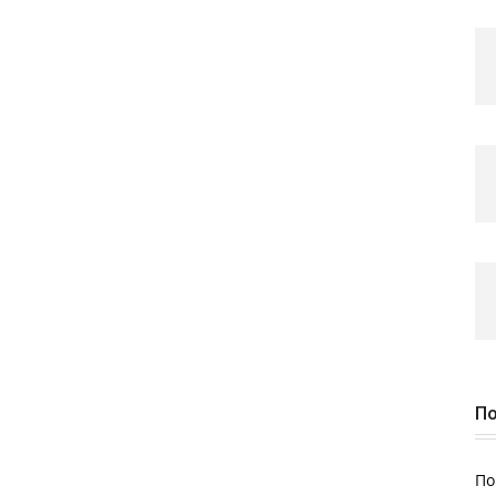
По
По