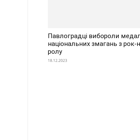
Павлоградці вибороли медал
національних змагань з рок-н
ролу
18.12.2023