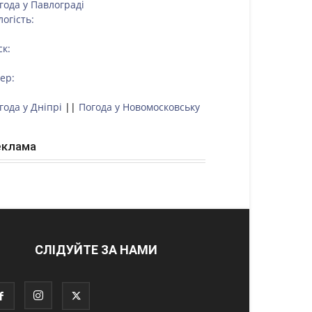
года у
Павлограді
логість:
ск:
тер:
года у Дніпрі
||
Погода у Новомосковську
еклама
СЛІДУЙТЕ ЗА НАМИ