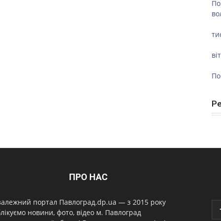
По
во
ти
ві
По
Р
ПРО НАС
алежний портал Павлоград.dp.ua — з 2015 року
лікуємо новини, фото, відео м. Павлоград