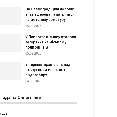
На Павлоградщині чоловік
впав з дерева та наткнувся
на металеву арматуру...
05.08.2026
У Павлограді знову сталося
загоряння на міському
полігоні ТПВ
05.08.2026
У Тернівці працюють над
створенням власного
водозабору
04.08.2026
года на Синоптике
года