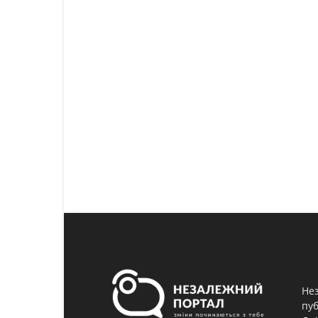
Нез
пуб