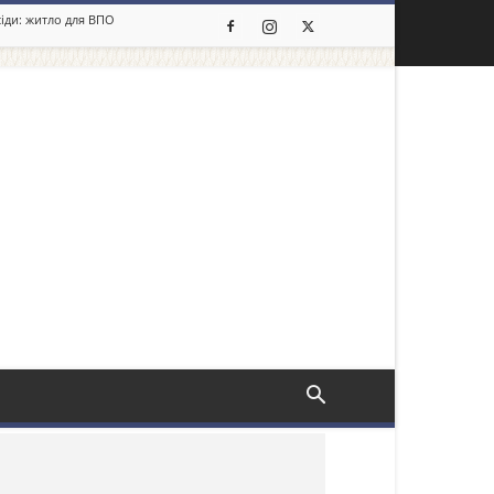
сіди: житло для ВПО
льше новин