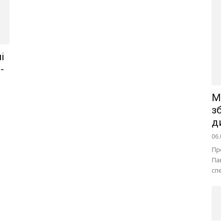
і
-
М
з
д
06.
Пр
Па
сп