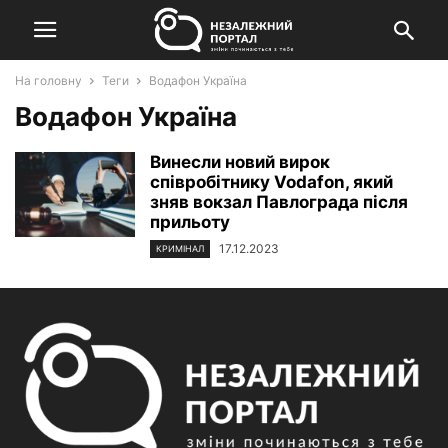
На головну
Теги
Водафон Україна
Водафон Україна
Винесли новий вирок
співробітнику Vodafon, який
зняв вокзал Павлограда після
прильоту
17.12.2023
КРИМІНАЛ