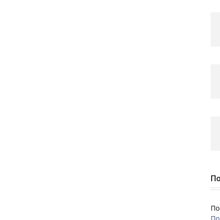
По
По
По