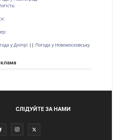
логість:
ск:
тер:
года у Дніпрі
||
Погода у Новомосковську
еклама
СЛІДУЙТЕ ЗА НАМИ