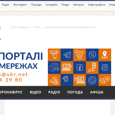
Радіо
Фотофакт
Поради
Інтерв’ю
Люди
Минуле
Інфографіка
Нові
На головну
Теги
вмкнення вуличного освітлення
чного освітлення
Бі
ОРОНАВІРУС
ВІДЕО
РАДІО
ПОГОДА
АФІША