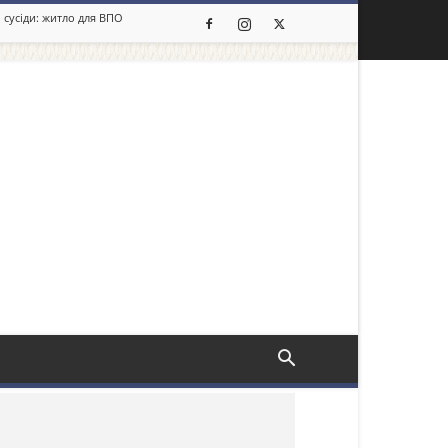
 сусіди: житло для ВПО
льше новин