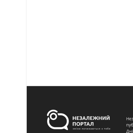
Нез
пуб
Дні