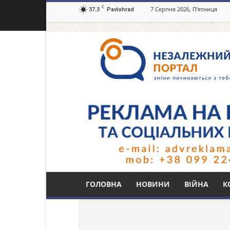
C
37.3
7 Серпня 2026, П’ятниця
Pavlohrad
Незалежний
портал
Павлоград.dp.ua
Тег: вмкнення вули
ГОЛОВНА
НОВИНИ
ВІЙНА
К