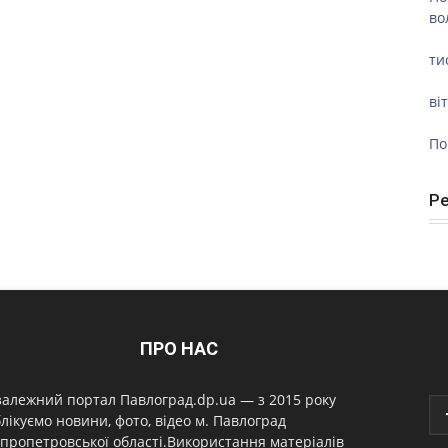
во
ти
ві
По
Р
ПРО НАС
алежний портал Павлоград.dp.ua — з 2015 року
лікуємо новини, фото, відео м. Павлоград
пропетровської області.Використання матеріалів