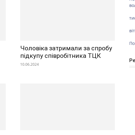
во
ти
ві
По
Чоловіка затримали за спробу
підкупу співробітника ТЦК
Р
10.06.2024