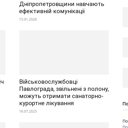
Дніпропетровщини навчають
ефективній комунікації
15.01.2026
іч
Військовослужбовці
и
Павлограда, звільнені з полону,
можуть отримати санаторно-
курортне лікування
По
16.07.2025
По
По