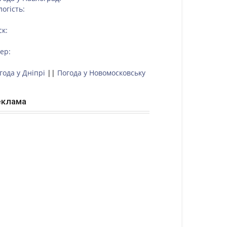
логість:
ск:
тер:
года у Дніпрі
||
Погода у Новомосковську
еклама