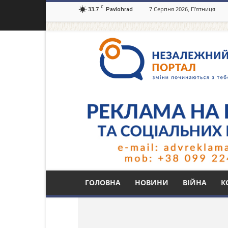
C
33.7
7 Серпня 2026, П’ятниця
Pavlohrad
Незалежний
портал
Павлоград.dp.ua
Тег: військовослуж
ГОЛОВНА
НОВИНИ
ВІЙНА
К