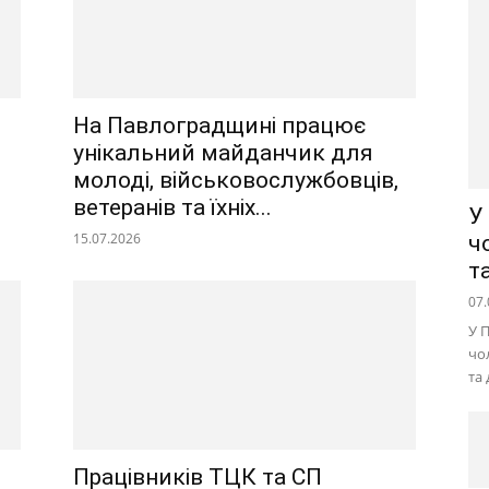
На Павлоградщині працює
унікальний майданчик для
молоді, військовослужбовців,
ветеранів та їхніх...
У
15.07.2026
ч
т
07.
У 
чо
та
Працівників ТЦК та СП