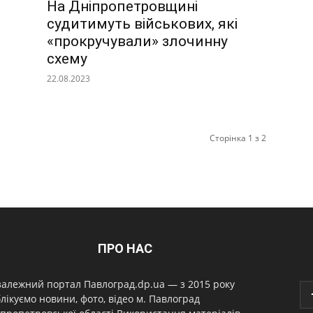
На Дніпропетровщині
судитимуть військових, які
«прокручували» злочинну
схему
22.08.2023
Сторінка 1 з 2
ПРО НАС
алежний портал Павлоград.dp.ua — з 2015 року
лікуємо новини, фото, відео м. Павлоград