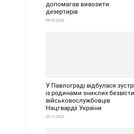
допомагав вивозити
дезертирів
08.03.2026
У Павлограді відбулася зустр
із родинами зниклих безвіст
військовослужбовців
Нацгвардії України
20.11.2025