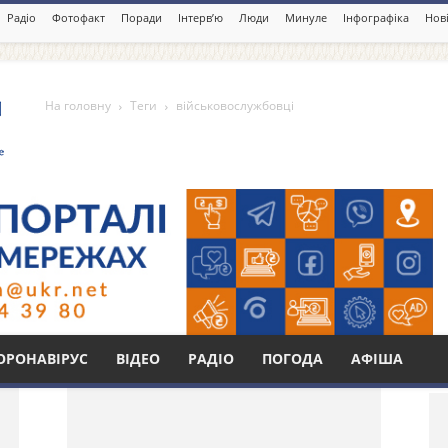
Радіо
Фотофакт
Поради
Інтерв’ю
Люди
Минуле
Інфографіка
Нові
На головну
Теги
військовослужбовці
бовці
Бі
ОРОНАВІРУС
ВІДЕО
РАДІО
ПОГОДА
АФІША