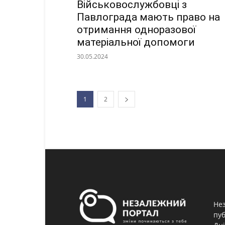
Військовослужбовці з
Павлограда мають право на
отримання одноразової
матеріальної допомоги
30.05.2024
1
2
Нез
пуб