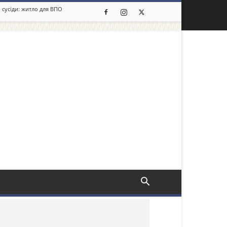
 сусіди: житло для ВПО
льше новин