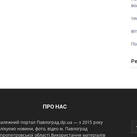
во
ти
ві
По
Р
ПРО НАС
алежний портал Павлоград.dp.ua — з 2015 року
лікуємо новини, фото, відео м. Павлоград
пропетровської області.Використання матеріалів