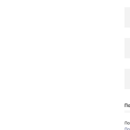
По
По
По