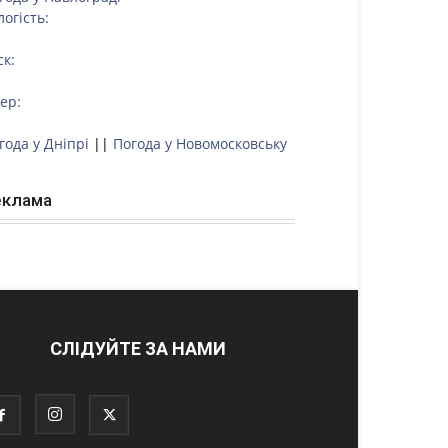
логість:
ск:
тер:
года у Дніпрі
||
Погода у Новомосковську
еклама
СЛІДУЙТЕ ЗА НАМИ