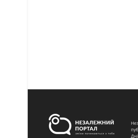
Нез
пуб
Дні