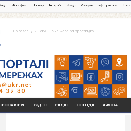
Радіо
Фотофакт
Поради
Інтерв’ю
Люди
Минуле
Інфографіка
Нові 
На головну
Теги
військова контррозвідка
ррозвідка
Бі
ОРОНАВІРУС
ВІДЕО
РАДІО
ПОГОДА
АФІША