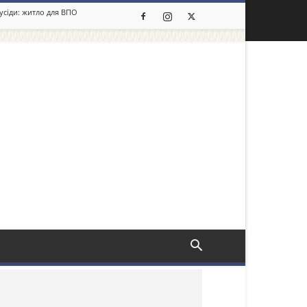
сусіди: житло для ВПО
льше новин