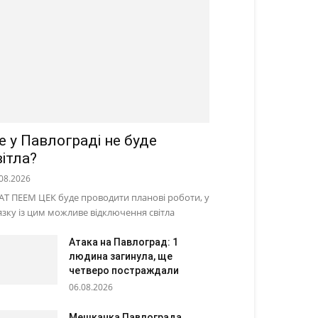
е у Павлограді не буде
вітла?
08.2026
АТ ПЕЕМ ЦЕК буде проводити планові роботи, у
’язку із цим можливе відключення світла
Атака на Павлоград: 1
людина загинула, ще
четверо постраждали
06.08.2026
Мешканка Павлограда