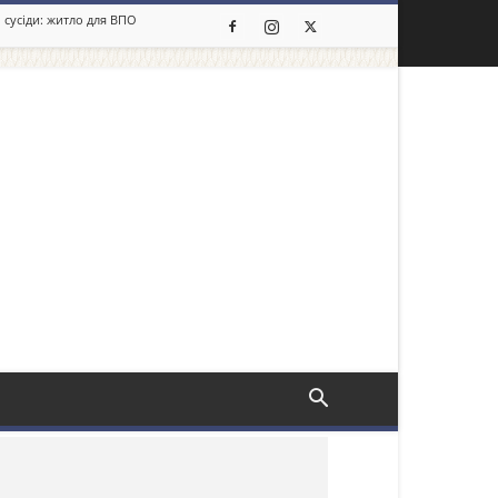
 сусіди: житло для ВПО
льше новин