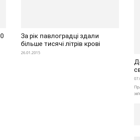
00
За рік павлоградці здали
більше тисячі літрів крові
26.01.2015
Д
с
07.
Пр
зв