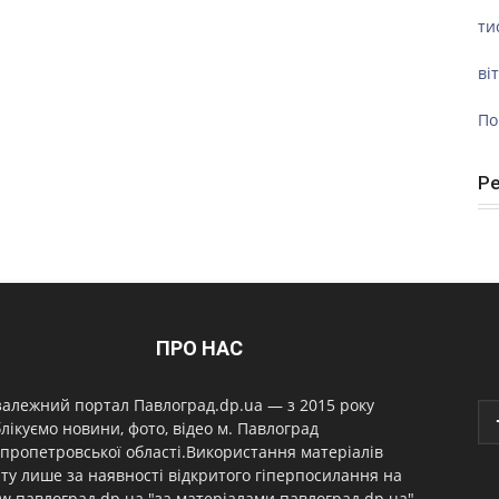
ти
ві
По
Р
ПРО НАС
алежний портал Павлоград.dp.ua — з 2015 року
лікуємо новини, фото, відео м. Павлоград
пропетровської області.Використання матеріалів
ту лише за наявності відкритого гіперпосилання на
.павлоград.dp.ua "за матеріалами павлоград.dp.ua"