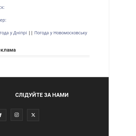
ск:
тер:
года у Дніпрі
||
Погода у Новомосковську
еклама
СЛІДУЙТЕ ЗА НАМИ