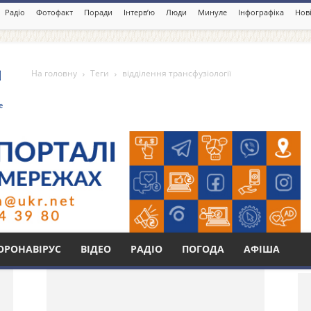
Радіо
Фотофакт
Поради
Інтерв’ю
Люди
Минуле
Інфографіка
Нові
На головну
Теги
відділення трансфузіології
нсфузіології
Бі
ОРОНАВІРУС
ВІДЕО
РАДІО
ПОГОДА
АФІША