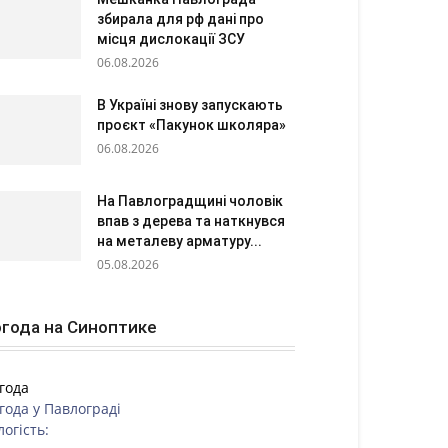
збирала для рф дані про
місця дислокації ЗСУ
06.08.2026
В Україні знову запускають
проєкт «Пакунок школяра»
06.08.2026
На Павлоградщині чоловік
впав з дерева та наткнувся
на металеву арматуру...
05.08.2026
года на Синоптике
года
года у
Павлограді
логість: