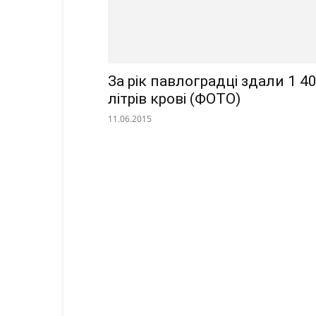
За рік павлоградці здали 1 4
літрів крові (ФОТО)
11.06.2015