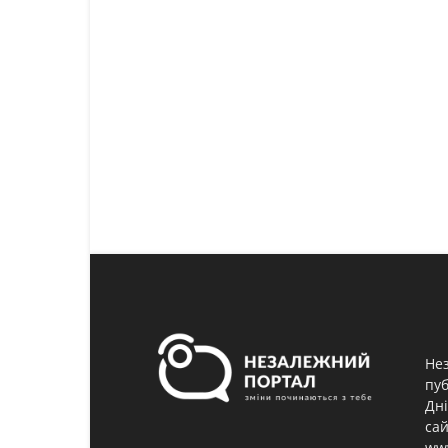
Нез
пуб
Дні
сай
www