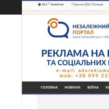
C
26.2
7 Серпня 2026, П’ятниця
Pavlohrad
Незалежний
портал
Павлоград.dp.ua
Тег: відділення тра
ГОЛОВНА
НОВИНИ
ВІЙНА
К