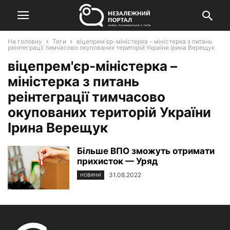
На головну
Теги
віцепрем'єр-міністерка – міністерка з питань
реінтеграції тимчасово окупованих територій України Ірина Верещук
віцепрем'єр-міністерка –
міністерка з питань
реінтеграції тимчасово
окупованих територій України
Ірина Верещук
Більше ВПО зможуть отримати
прихисток — Уряд
31.08.2022
НОВИНИ