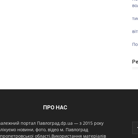
во
ти
ві
По
Р
ПРО НАС
алежний портал Павлоград.dp.ua — з 2015 року
лікуємо новини, фото, відео м. Павлоград
пропетровської області.Використання матеріалів