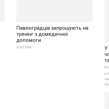
а
Павлоградців запрошують на
тренінг з домедичної
допомоги
23.02.2024
У
ч
т
07.
У 
чо
та