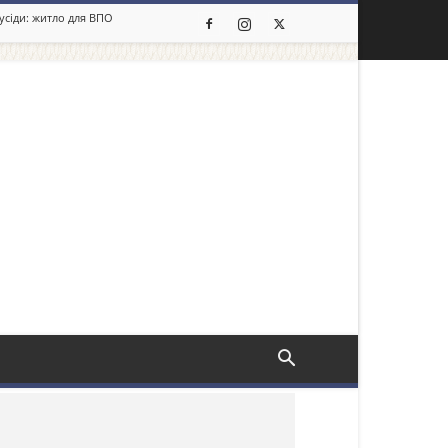
сусіди: житло для ВПО
льше новин