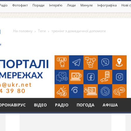
Радіо
Фотофакт
Поради
Інтерв’ю
Люди
Минуле
Інфографіка
Нові 
На головну
Теги
тренінг з домедичної допомоги
дичної допомоги
Бі
ОРОНАВІРУС
ВІДЕО
РАДІО
ПОГОДА
АФІША