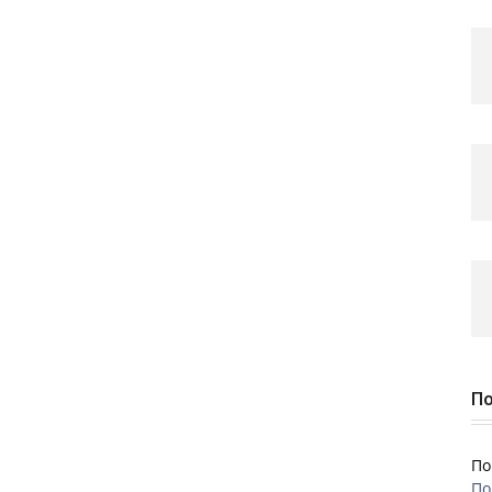
По
По
По