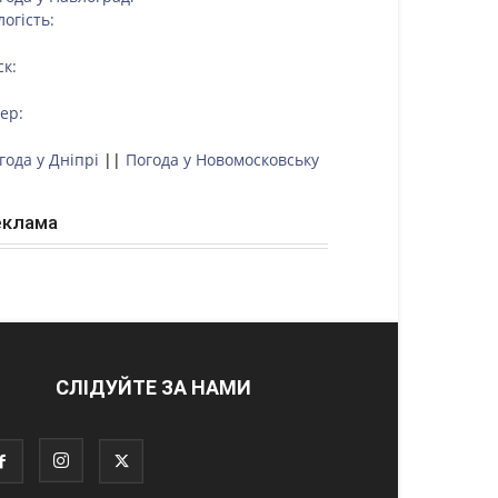
логість:
ск:
тер:
года у Дніпрі
||
Погода у Новомосковську
еклама
СЛІДУЙТЕ ЗА НАМИ