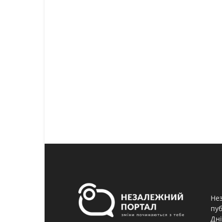
Нез
пуб
Дні