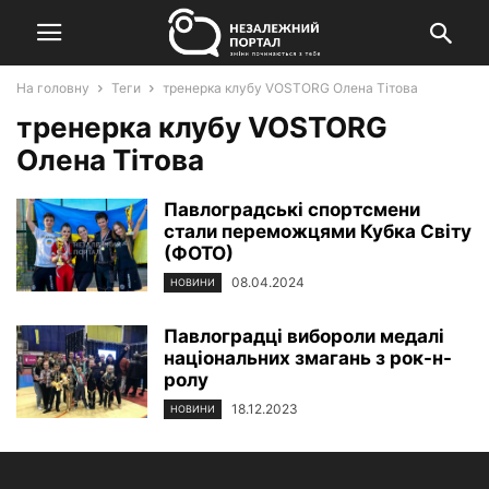
На головну
Теги
тренерка клубу VOSTORG Олена Тітова
тренерка клубу VOSTORG
Олена Тітова
Павлоградські спортсмени
стали переможцями Кубка Світу
(ФОТО)
08.04.2024
НОВИНИ
Павлоградці вибороли медалі
національних змагань з рок-н-
ролу
18.12.2023
НОВИНИ