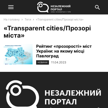
На головну
Теги
«Transparent cities/Прозорі міста»
«Transparent cities/Прозорі
міста»
Рейтинг «прозорості» міст
України: на якому місці
Павлоград
11.04.2023
НОВИНИ