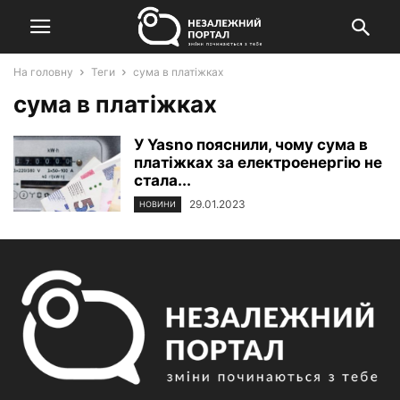
На головну
Теги
сума в платіжках
сума в платіжках
У Yasno пояснили, чому сума в
платіжках за електроенергію не
стала...
29.01.2023
НОВИНИ