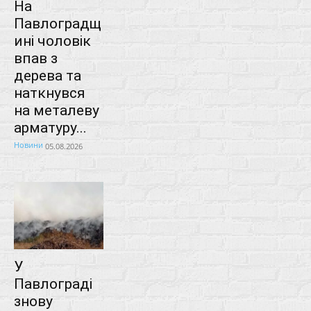
На
Павлоградщ
ині чоловік
впав з
дерева та
наткнувся
на металеву
арматуру...
Новини
05.08.2026
У
Павлограді
знову