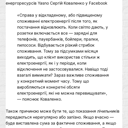
енергоресурсів Yasno Сергій Коваленко у Facebook
«Справа у відкладеному, або підвищеному
споживанні електроенергії після того, як
постачання відновлюють. Коли світло дають, у
розетки включається все — зарядні для
телефонів, пауербанків, бойлери, пралки,
пилососи. Відбувається різкий стрибок
споживання. Тому за підсумками місяця
виходить, що клієнт використав стільки ж
електроенергії, як і у періоди, коли
відключення не застосовувалися. Навіщо тоді
взагалі вимикати? Зараз важливе споживання
у конкретний момент часу. Тому що
виробляються конкретні обсяги
електроенергії, які не можна перевищувати»,
— пояснює Коваленко.
Також причиною може бути те, що показання лічильників
передаються нерегулярно або запізно. Якщо вчасно —
буде виставлена сума за фактичне споживання, а якщо