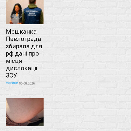
Мешканка
Павлограда
збирала для
рф дані про
місця
дислокації
ЗСУ
Новини
06.08.2026