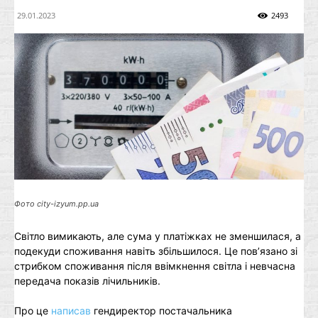
29.01.2023
2493
Фото city-izyum.pp.ua
Світло вимикають, але сума у платіжках не зменшилася, а
подекуди споживання навіть збільшилося. Це пов’язано зі
стрибком споживання після ввімкнення світла і невчасна
передача показів лічильників.
Про це
написав
гендиректор постачальника