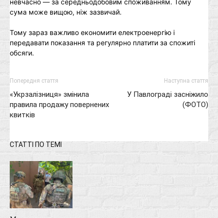
невчасно — за середньодобовим споживанням. Тому
сума може вищою, ніж зазвичай.
Тому зараз важливо економити електроенергію і
передавати показання та регулярно платити за спожиті
обсяги.
Попередня стаття
Наступна стаття
«Укрзалізниця» змінила
У Павлограді засніжило
правила продажу повернених
(ФОТО)
квитків
СТАТТІ ПО ТЕМІ