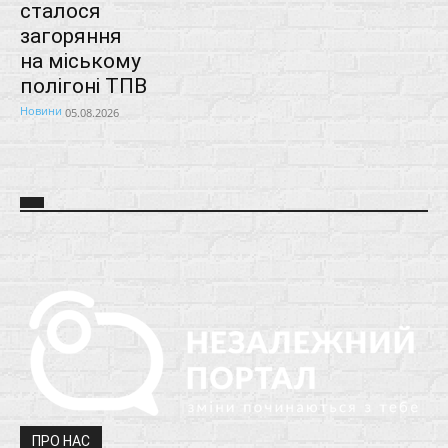
сталося
загоряння
на міському
полігоні ТПВ
Новини
05.08.2026
ПРО НАС