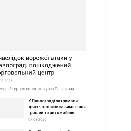
наслідок ворожої атаки у
авлограді пошкоджений
орговельний центр
08.2026
ечері 8 серпня ворог атакував Павлоград
У Павлограді затримали
двох чоловіків за вимагання
грошей та автомобілів
07.08.2026