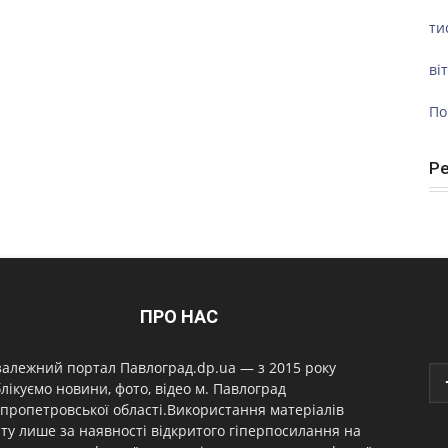
ти
ві
По
Р
ПРО НАС
алежний портал Павлоград.dp.ua — з 2015 року
лікуємо новини, фото, відео м. Павлоград
пропетровської області.Використання матеріалів
ту лише за наявності відкритого гіперпосилання на