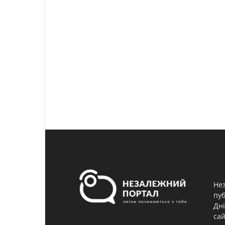
Нез
пуб
Дні
сай