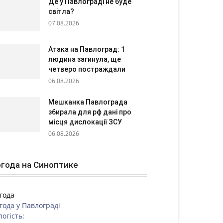
Де у Павлограді не буде
світла?
07.08.2026
Атака на Павлоград: 1
людина загинула, ще
четверо постраждали
06.08.2026
Мешканка Павлограда
збирала для рф дані про
місця дислокації ЗСУ
06.08.2026
года на Синоптике
года
года у
Павлограді
логість: