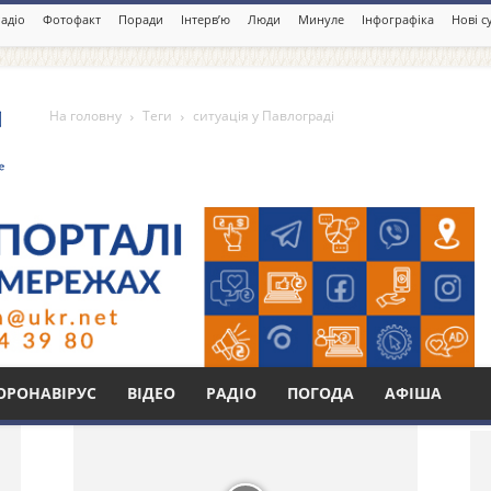
адіо
Фотофакт
Поради
Інтерв’ю
Люди
Минуле
Інфографіка
Нові с
На головну
Теги
ситуація у Павлограді
ограді
Бі
ОРОНАВІРУС
ВІДЕО
РАДІО
ПОГОДА
АФІША