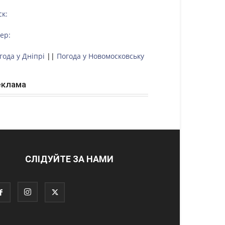
ск:
тер:
года у Дніпрі
||
Погода у Новомосковську
еклама
СЛІДУЙТЕ ЗА НАМИ