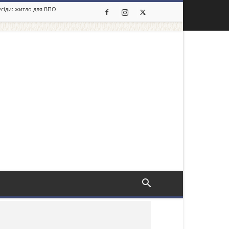
усіди: житло для ВПО
льше новин