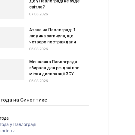
Де у Павлограді не буде
світла?
07.08.2026
Атака на Павлоград: 1
людина загинула, ще
четверо постраждали
06.08.2026
Мешканка Павлограда
збирала для рф дані про
місця дислокації ЗСУ
06.08.2026
года на Синоптике
года
года у
Павлограді
логість: