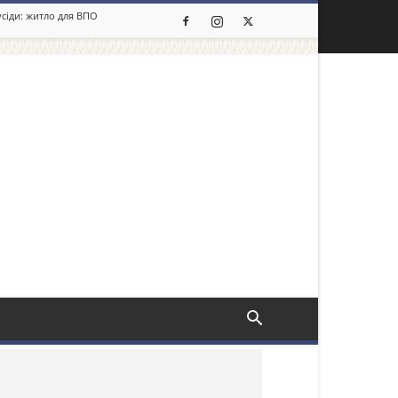
усіди: житло для ВПО
льше новин