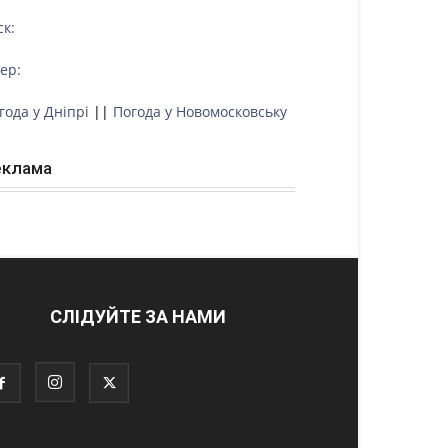
ск:
тер:
года у Дніпрі
||
Погода у Новомосковську
еклама
СЛІДУЙТЕ ЗА НАМИ