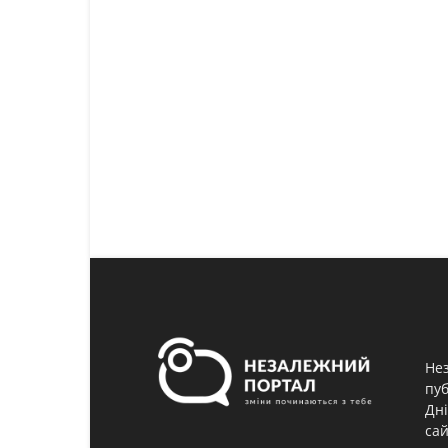
Нез
пуб
Дні
сай