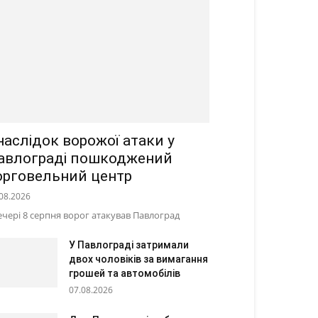
наслідок ворожої атаки у
авлограді пошкоджений
орговельний центр
08.2026
ечері 8 серпня ворог атакував Павлоград
У Павлограді затримали
двох чоловіків за вимагання
грошей та автомобілів
07.08.2026