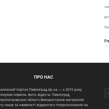
ти
ві
По
Р
ПРО НАС
алежний портал Павлоград.dp.ua — з 2015 року
лікуємо новини, фото, відео м. Павлоград
пропетровської області.Використання матеріалів
ту лише за наявності відкритого гіперпосилання на