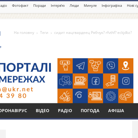
адіо
Фотофакт
Поради
Інтерв’ю
Люди
Минуле
Інфографіка
Нові с
На головну
Теги
сидит нацгвардеец Рябчук? rfvthf? eckjdbz?
еец Рябчук? rfvthf?
Бі
ОРОНАВІРУС
ВІДЕО
РАДІО
ПОГОДА
АФІША