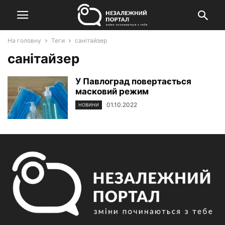
На головну
Теги
санітайзер
санітайзер
У Павлоград повертається
масковий режим
01.10.2022
НОВИНИ