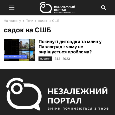
На головну
Теги
садок на СШБ
садок на СШБ
Покинуті дитсадки та млин у
Павлограді: чому не
вирішується проблема?
24.11.2023
НОВИНИ