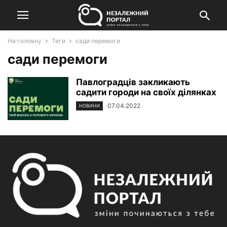
На головну
Теги
сади перемоги
сади перемоги
Павлоградців закликають
садити городи на своїх ділянках
07.04.2022
НОВИНИ