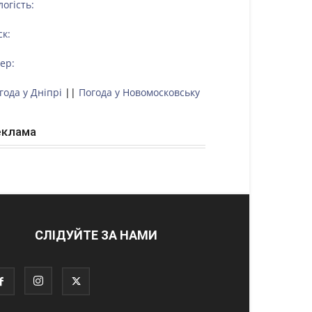
логість:
ск:
тер:
года у Дніпрі
||
Погода у Новомосковську
еклама
СЛІДУЙТЕ ЗА НАМИ