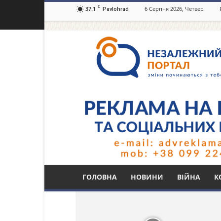
C
37.1
6 Серпня 2026, Четвер
Pavlohrad
Незалежний
портал
Павлоград.dp.ua
Тег: разбили
ГОЛОВНА
НОВИНИ
ВІЙНА
К