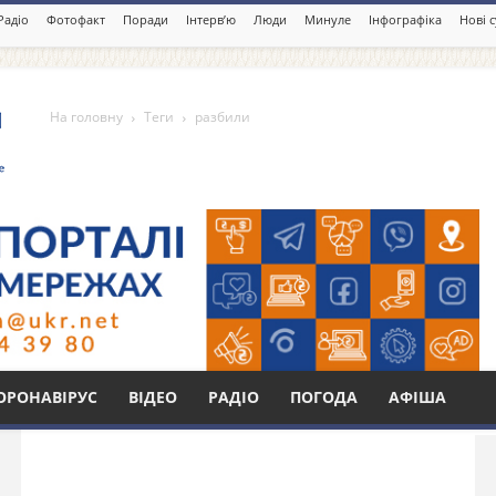
Радіо
Фотофакт
Поради
Інтерв’ю
Люди
Минуле
Інфографіка
Нові 
На головну
Теги
разбили
Бі
ОРОНАВІРУС
ВІДЕО
РАДІО
ПОГОДА
АФІША