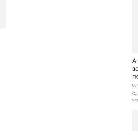
А
з
п
06.
Од
че