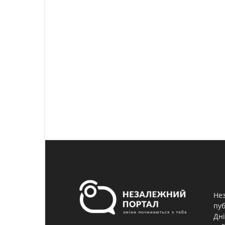
Нез
пуб
Дні