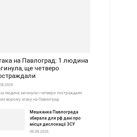
така на Павлоград: 1 людина
агинула, ще четверо
остраждали
08.2026
на людина загинула і четверо постраждали
рез ворожу атаку на Павлоград
Мешканка Павлограда
збирала для рф дані про
місця дислокації ЗСУ
06.08.2026