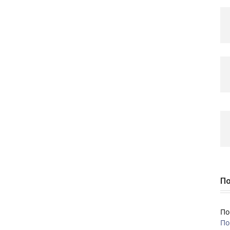
По
По
По