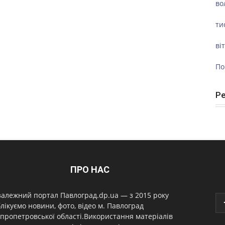
во
ти
ві
По
Р
ПРО НАС
алежний портал Павлоград.dp.ua — з 2015 року
лікуємо новини, фото, відео м. Павлоград
пропетровської області.Використання матеріалів