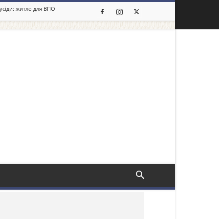
сусіди: житло для ВПО
льше новин