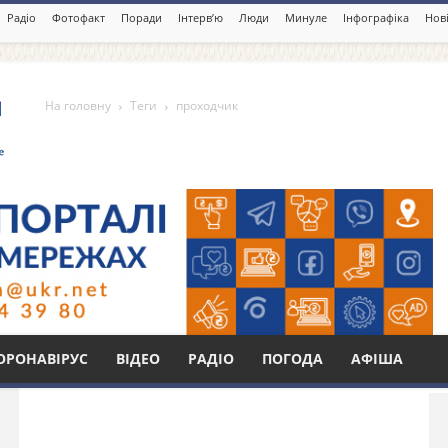
Радіо
Фотофакт
Поради
Інтерв’ю
Люди
Минуле
Інфографіка
Нові
На головну
Теги
проходчик
Бі
ОРОНАВІРУС
ВІДЕО
РАДІО
ПОГОДА
АФІША