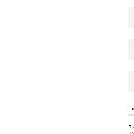
По
По
По