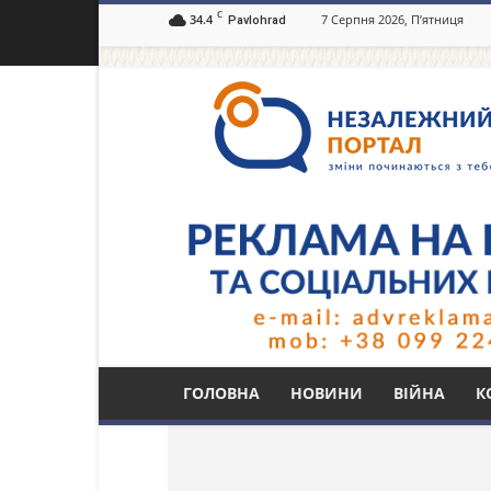
C
34.4
7 Серпня 2026, П’ятниця
Pavlohrad
Незалежний
портал
Павлоград.dp.ua
Тег: проходчик
ГОЛОВНА
НОВИНИ
ВІЙНА
К