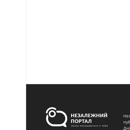
Нез
пуб
Дні