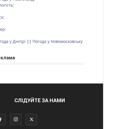
логість:
ск:
тер:
года у Дніпрі
||
Погода у Новомосковську
еклама
СЛІДУЙТЕ ЗА НАМИ