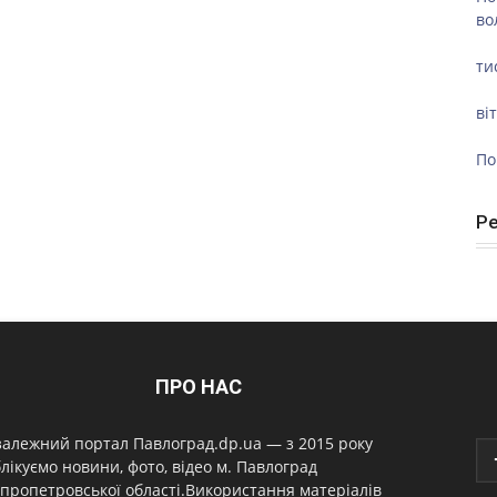
во
ти
ві
По
Р
ПРО НАС
алежний портал Павлоград.dp.ua — з 2015 року
лікуємо новини, фото, відео м. Павлоград
пропетровської області.Використання матеріалів