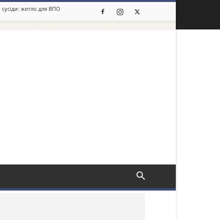
 сусіди: житло для ВПО
льше новин